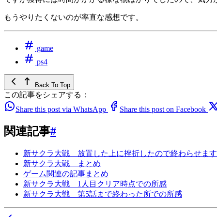
もうやりたくないのが率直な感想です。
game
ps4
Back To Top
この記事をシェアする：
Share this post via WhatsApp
Share this post on Facebook
関連記事
#
新サクラ大戦 放置した上に挫折したので終わらせます
新サクラ大戦 まとめ
ゲーム関連の記事まとめ
新サクラ大戦 1人目クリア時点での所感
新サクラ大戦 第5話まで終わった所での所感