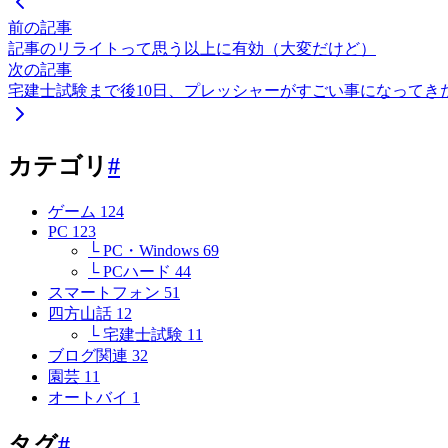
前の記事
記事のリライトって思う以上に有効（大変だけど）
次の記事
宅建士試験まで後10日、プレッシャーがすごい事になってき
カテゴリ
#
ゲーム
124
PC
123
└ PC・Windows
69
└ PCハード
44
スマートフォン
51
四方山話
12
└ 宅建士試験
11
ブログ関連
32
園芸
11
オートバイ
1
タグ
#