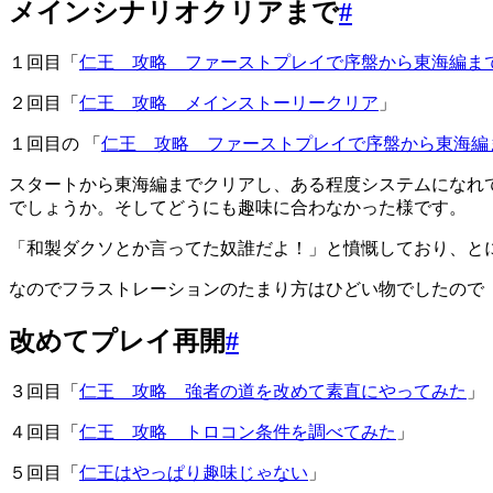
メインシナリオクリアまで
#
１回目「
仁王 攻略 ファーストプレイで序盤から東海編ま
２回目「
仁王 攻略 メインストーリークリア
」
１回目の 「
仁王 攻略 ファーストプレイで序盤から東海編
スタートから東海編までクリアし、ある程度システムになれ
でしょうか。そしてどうにも趣味に合わなかった様です。
「和製ダクソとか言ってた奴誰だよ！」と憤慨しており、と
なのでフラストレーションのたまり方はひどい物でしたので
改めてプレイ再開
#
３回目「
仁王 攻略 強者の道を改めて素直にやってみた
」
４回目「
仁王 攻略 トロコン条件を調べてみた
」
５回目「
仁王はやっぱり趣味じゃない
」