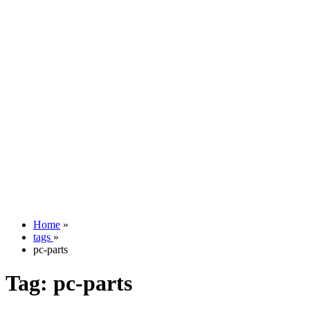
Home
»
tags
»
pc-parts
Tag:
pc-parts