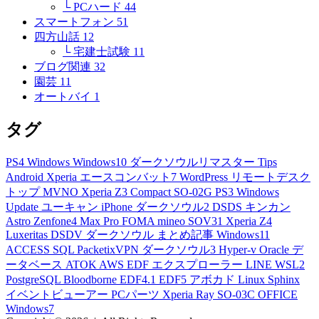
└ PCハード
44
スマートフォン
51
四方山話
12
└ 宅建士試験
11
ブログ関連
32
園芸
11
オートバイ
1
タグ
PS4
Windows
Windows10
ダークソウルリマスター
Tips
Android
Xperia
エースコンバット7
WordPress
リモートデスク
トップ
MVNO
Xperia Z3 Compact
SO-02G
PS3
Windows
Update
ユーキャン
iPhone
ダークソウル2
DSDS
キンカン
Astro
Zenfone4 Max Pro
FOMA
mineo
SOV31
Xperia Z4
Luxeritas
DSDV
ダークソウル
まとめ記事
Windows11
ACCESS
SQL
PacketixVPN
ダークソウル3
Hyper-v
Oracle
デ
ータベース
ATOK
AWS
EDF
エクスプローラー
LINE
WSL2
PostgreSQL
Bloodborne
EDF4.1
EDF5
アボカド
Linux
Sphinx
イベントビューアー
PCパーツ
Xperia Ray
SO-03C
OFFICE
Windows7