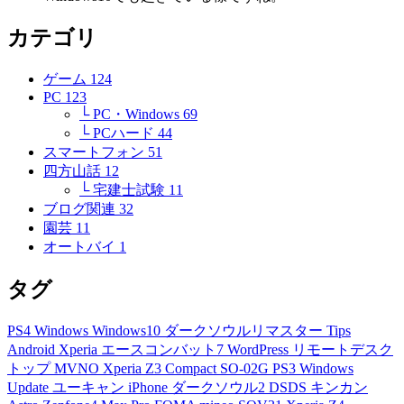
カテゴリ
ゲーム
124
PC
123
└ PC・Windows
69
└ PCハード
44
スマートフォン
51
四方山話
12
└ 宅建士試験
11
ブログ関連
32
園芸
11
オートバイ
1
タグ
PS4
Windows
Windows10
ダークソウルリマスター
Tips
Android
Xperia
エースコンバット7
WordPress
リモートデスク
トップ
MVNO
Xperia Z3 Compact
SO-02G
PS3
Windows
Update
ユーキャン
iPhone
ダークソウル2
DSDS
キンカン