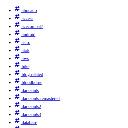
abocado
access
acecombat7
android
astro
atok
aws
bike
blog-related
bloodborne
darksouls
darksouls-remastered
darksouls2
darksouls3
database