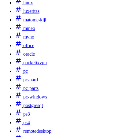
linux
luxeritas
matome-kiji
mineo
mvno
office
oracle
packetixvpn
pc
pc-hard
pc-parts
pc-windows
postgresql
ps3
ps4
remotedesktop