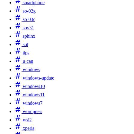
smartphone
so-02g
so-03c
sov31
sphinx
sql
tips
u-can
windows
windows-update
windows10
windows11
windows7
wordpress
wsl2
xperia