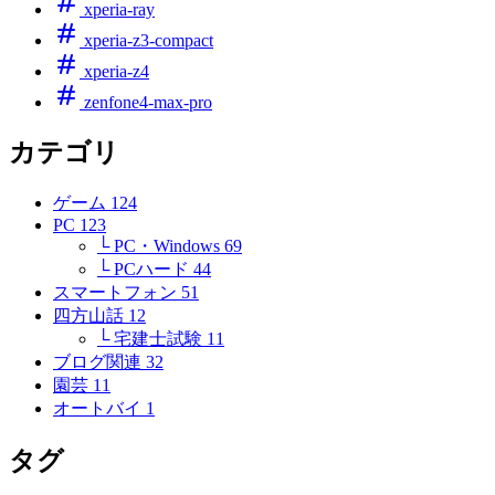
xperia-ray
xperia-z3-compact
xperia-z4
zenfone4-max-pro
カテゴリ
ゲーム
124
PC
123
└ PC・Windows
69
└ PCハード
44
スマートフォン
51
四方山話
12
└ 宅建士試験
11
ブログ関連
32
園芸
11
オートバイ
1
タグ