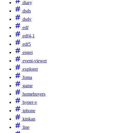
diary
dsds
dsdv
edf
edf4-1
edf5
engei
event-viewer
explorer
foma
game
homebuyers
hyper-v
iphone
kinkan
line