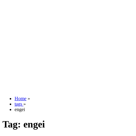
Home
»
tags
»
engei
Tag:
engei