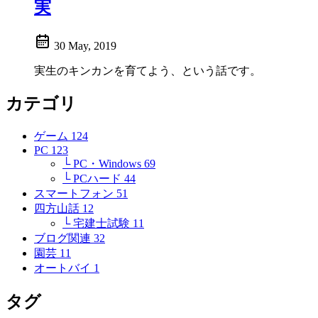
実
30 May, 2019
実生のキンカンを育てよう、という話です。
カテゴリ
ゲーム
124
PC
123
└ PC・Windows
69
└ PCハード
44
スマートフォン
51
四方山話
12
└ 宅建士試験
11
ブログ関連
32
園芸
11
オートバイ
1
タグ