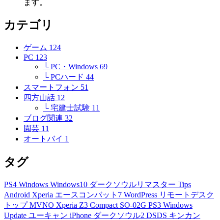
ます。
カテゴリ
ゲーム
124
PC
123
└ PC・Windows
69
└ PCハード
44
スマートフォン
51
四方山話
12
└ 宅建士試験
11
ブログ関連
32
園芸
11
オートバイ
1
タグ
PS4
Windows
Windows10
ダークソウルリマスター
Tips
Android
Xperia
エースコンバット7
WordPress
リモートデスク
トップ
MVNO
Xperia Z3 Compact
SO-02G
PS3
Windows
Update
ユーキャン
iPhone
ダークソウル2
DSDS
キンカン