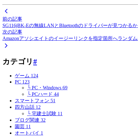
前の記事
SG116jBK-Eの無線LANとBluetoothのドライバーが見つか
次の記事
Amazonアソシエイトのイージーリンクを指定箇所へランダ
カテゴリ
#
ゲーム
124
PC
123
└ PC・Windows
69
└ PCハード
44
スマートフォン
51
四方山話
12
└ 宅建士試験
11
ブログ関連
32
園芸
11
オートバイ
1