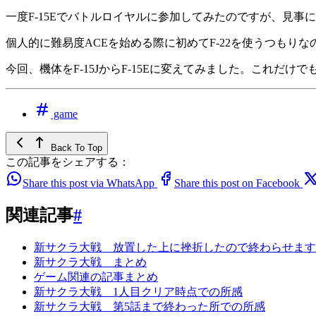
一度F-15Eでバトルロイヤルに参加してみたのですが、見
個人的に難易度ACEを始める際に初めてF-22を使うつも
今回、機体をF-15JからF-15Eに変えてみました。これ
game
Back To Top
この記事をシェアする：
Share this post via WhatsApp
Share this post on Facebook
関連記事
#
新サクラ大戦 放置した上に挫折したので終わらせます
新サクラ大戦 まとめ
ゲーム関連の記事まとめ
新サクラ大戦 1人目クリア時点での所感
新サクラ大戦 第5話まで終わった所での所感