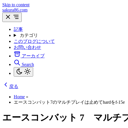
Skip to content
sakura86.com
記事
カテゴリ
このブログについて
お問い合わせ
アーカイブ
Search
戻る
Home
»
エースコンバット7のマルチプレイは止めてhardをf-15e
エースコンバット 7 マルチプ