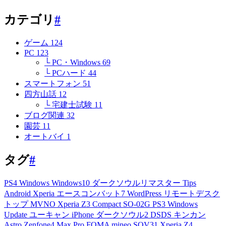
カテゴリ
#
ゲーム
124
PC
123
└ PC・Windows
69
└ PCハード
44
スマートフォン
51
四方山話
12
└ 宅建士試験
11
ブログ関連
32
園芸
11
オートバイ
1
タグ
#
PS4
Windows
Windows10
ダークソウルリマスター
Tips
Android
Xperia
エースコンバット7
WordPress
リモートデスク
トップ
MVNO
Xperia Z3 Compact
SO-02G
PS3
Windows
Update
ユーキャン
iPhone
ダークソウル2
DSDS
キンカン
Astro
Zenfone4 Max Pro
FOMA
mineo
SOV31
Xperia Z4