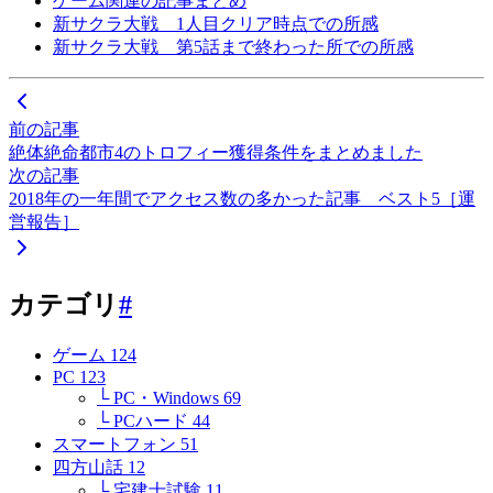
ゲーム関連の記事まとめ
新サクラ大戦 1人目クリア時点での所感
新サクラ大戦 第5話まで終わった所での所感
前の記事
絶体絶命都市4のトロフィー獲得条件をまとめました
次の記事
2018年の一年間でアクセス数の多かった記事 ベスト5［運
営報告］
カテゴリ
#
ゲーム
124
PC
123
└ PC・Windows
69
└ PCハード
44
スマートフォン
51
四方山話
12
└ 宅建士試験
11