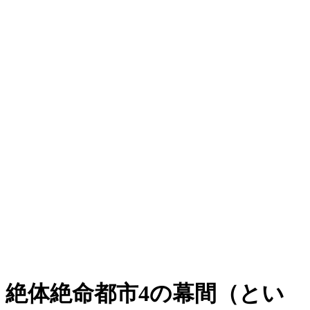
絶体絶命都市4の幕間（とい