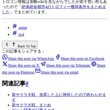
トロコン情報は攻略wikiを見ながらでしたが若干荒い所もあ
ったので「
絶体絶命都市4のトロフィー獲得条件をまとめま
した
」でまとめています。
game
ps4
Back To Top
この記事をシェアする：
Share this post via WhatsApp
Share this post on Facebook
Share this post on X
Share this post via Telegram
Share
this post on Pinterest
Share this post via email
関連記事
#
新サクラ大戦 放置した上に挫折したので終わらせま
す
新サクラ大戦 まとめ