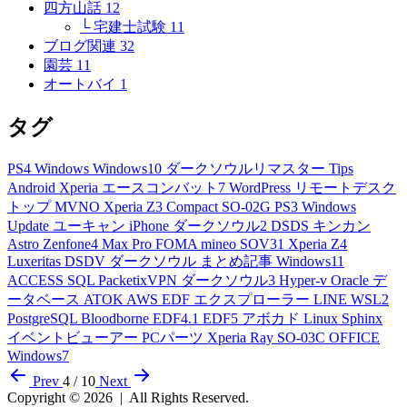
四方山話
12
└ 宅建士試験
11
ブログ関連
32
園芸
11
オートバイ
1
タグ
PS4
Windows
Windows10
ダークソウルリマスター
Tips
Android
Xperia
エースコンバット7
WordPress
リモートデスク
トップ
MVNO
Xperia Z3 Compact
SO-02G
PS3
Windows
Update
ユーキャン
iPhone
ダークソウル2
DSDS
キンカン
Astro
Zenfone4 Max Pro
FOMA
mineo
SOV31
Xperia Z4
Luxeritas
DSDV
ダークソウル
まとめ記事
Windows11
ACCESS
SQL
PacketixVPN
ダークソウル3
Hyper-v
Oracle
デ
ータベース
ATOK
AWS
EDF
エクスプローラー
LINE
WSL2
PostgreSQL
Bloodborne
EDF4.1
EDF5
アボカド
Linux
Sphinx
イベントビューアー
PCパーツ
Xperia Ray
SO-03C
OFFICE
Windows7
Prev
4 / 10
Next
Copyright © 2026
|
All Rights Reserved.