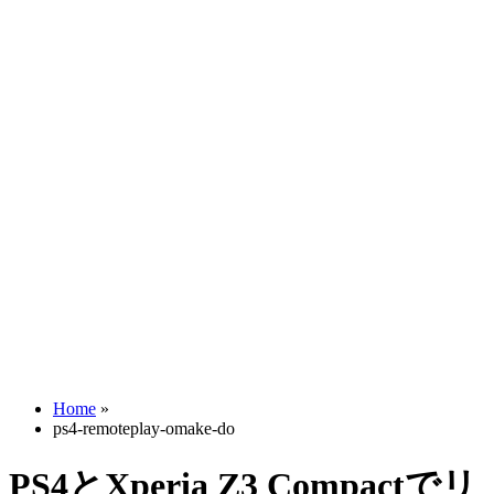
Home
»
ps4-remoteplay-omake-do
PS4とXperia Z3 Compactでリ