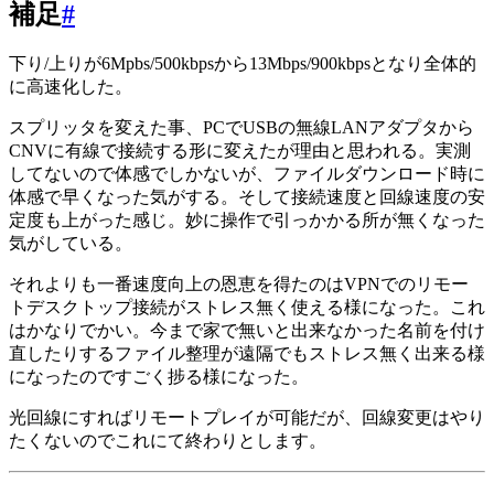
補足
#
下り/上りが6Mpbs/500kbpsから13Mbps/900kbpsとなり全体的
に高速化した。
スプリッタを変えた事、PCでUSBの無線LANアダプタから
CNVに有線で接続する形に変えたが理由と思われる。実測
してないので体感でしかないが、ファイルダウンロード時に
体感で早くなった気がする。そして接続速度と回線速度の安
定度も上がった感じ。妙に操作で引っかかる所が無くなった
気がしている。
それよりも一番速度向上の恩恵を得たのはVPNでのリモー
トデスクトップ接続がストレス無く使える様になった。これ
はかなりでかい。今まで家で無いと出来なかった名前を付け
直したりするファイル整理が遠隔でもストレス無く出来る様
になったのですごく捗る様になった。
光回線にすればリモートプレイが可能だが、回線変更はやり
たくないのでこれにて終わりとします。