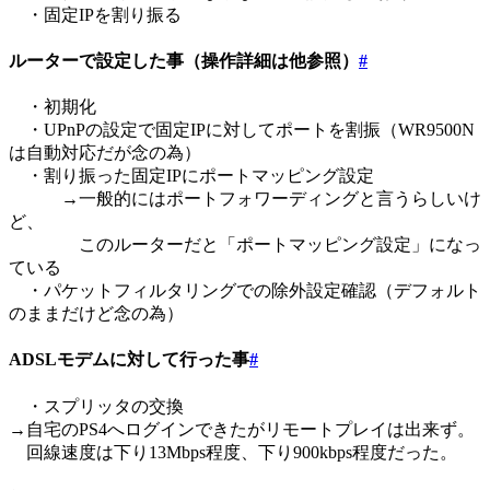
・固定IPを割り振る
ルーターで設定した事（操作詳細は他参照）
#
・初期化
・UPnPの設定で固定IPに対してポートを割振（WR9500N
は自動対応だが念の為）
・割り振った固定IPにポートマッピング設定
→一般的にはポートフォワーディングと言うらしいけ
ど、
このルーターだと「ポートマッピング設定」になっ
ている
・パケットフィルタリングでの除外設定確認（デフォルト
のままだけど念の為）
ADSLモデムに対して行った事
#
・スプリッタの交換
→自宅のPS4へログインできたがリモートプレイは出来ず。
回線速度は下り13Mbps程度、下り900kbps程度だった。