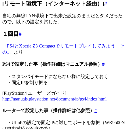
[リモート環境下（インターネット経由）]
#
自宅の無線LAN環境下で出来た設定のままだとダメだった
ので、以下の設定を試した。
１回目
#
「
PS4とXperia Z3 Compactでリモートプレイしてみよう そ
の1
」より
PS4で設定した事（操作詳細はマニュアル参照）
#
・スタンバイモードにならない様に設定しておく
・固定IPを割り振る
[PlayStation4 ユーザーズガイド]
http://manuals.playstation.net/document/jp/ps4/index.html
ルーターで設定した事（操作詳細は他参照）
#
・UPnPの設定で固定IPに対してポートを割振（WR9500N
は自動対応だが念の為）