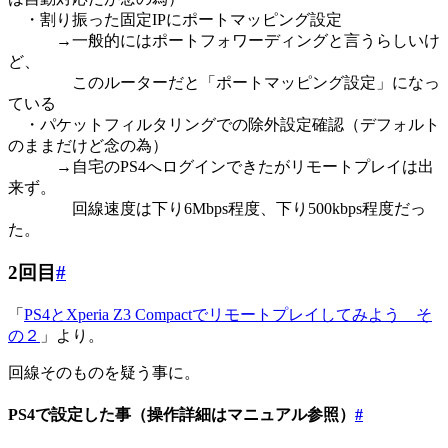
・割り振った固定IPにポートマッピング設定
→一般的にはポートフォワーディングと言うらしいけ
ど、
このルーターだと「ポートマッピング設定」になっ
ている
・パケットフィルタリングでの除外設定確認（デフォルト
のままだけど念の為）
→自宅のPS4へログインできたがリモートプレイは出
来ず。
回線速度は下り6Mbps程度、下り500kbps程度だっ
た。
2回目
#
「
PS4とXperia Z3 Compactでリモートプレイしてみよう そ
の２
」より。
回線そのものを疑う事に。
PS4で設定した事（操作詳細はマニュアル参照）
#