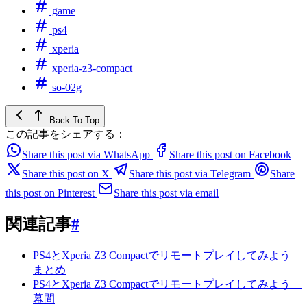
game
ps4
xperia
xperia-z3-compact
so-02g
Back To Top
この記事をシェアする：
Share this post via WhatsApp
Share this post on Facebook
Share this post on X
Share this post via Telegram
Share
this post on Pinterest
Share this post via email
関連記事
#
PS4とXperia Z3 Compactでリモートプレイしてみよう
まとめ
PS4とXperia Z3 Compactでリモートプレイしてみよう
幕間