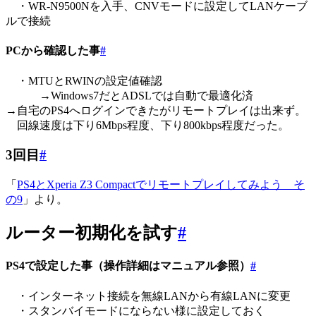
・WR-N9500Nを入手、CNVモードに設定してLANケーブ
ルで接続
PCから確認した事
#
・MTUとRWINの設定値確認
→Windows7だとADSLでは自動で最適化済
→自宅のPS4へログインできたがリモートプレイは出来ず。
回線速度は下り6Mbps程度、下り800kbps程度だった。
3回目
#
「
PS4とXperia Z3 Compactでリモートプレイしてみよう そ
の9
」より。
ルーター初期化を試す
#
PS4で設定した事（操作詳細はマニュアル参照）
#
・インターネット接続を無線LANから有線LANに変更
・スタンバイモードにならない様に設定しておく