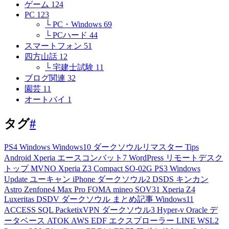
ゲーム
124
PC
123
└ PC・Windows
69
└ PCハード
44
スマートフォン
51
四方山話
12
└ 宅建士試験
11
ブログ関連
32
園芸
11
オートバイ
1
タグ
#
PS4
Windows
Windows10
ダークソウルリマスター
Tips
Android
Xperia
エースコンバット7
WordPress
リモートデスク
トップ
MVNO
Xperia Z3 Compact
SO-02G
PS3
Windows
Update
ユーキャン
iPhone
ダークソウル2
DSDS
キンカン
Astro
Zenfone4 Max Pro
FOMA
mineo
SOV31
Xperia Z4
Luxeritas
DSDV
ダークソウル
まとめ記事
Windows11
ACCESS
SQL
PacketixVPN
ダークソウル3
Hyper-v
Oracle
デ
ータベース
ATOK
AWS
EDF
エクスプローラー
LINE
WSL2