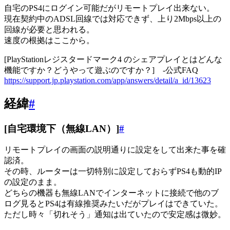
自宅のPS4にログイン可能だがリモートプレイ出来ない。
現在契約中のADSL回線では対応できず、上り2Mbps以上の
回線が必要と思われる。
速度の根拠はここから。
[PlayStationレジスタードマーク4 のシェアプレイとはどんな
機能ですか？どうやって遊ぶのですか？] -公式FAQ
https://support.jp.playstation.com/app/answers/detail/a_id/13623
経緯
#
[自宅環境下（無線LAN）]
#
リモートプレイの画面の説明通りに設定をして出来た事を確
認済。
その時、ルーターは一切特別に設定しておらずPS4も動的IP
の設定のまま。
どちらの機器も無線LANでインターネットに接続で他のブ
ログ見るとPS4は有線推奨みたいだがプレイはできていた。
ただし時々「切れそう」通知は出ていたので安定感は微妙。