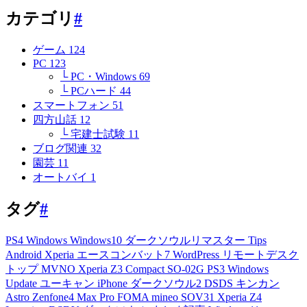
カテゴリ
#
ゲーム
124
PC
123
└ PC・Windows
69
└ PCハード
44
スマートフォン
51
四方山話
12
└ 宅建士試験
11
ブログ関連
32
園芸
11
オートバイ
1
タグ
#
PS4
Windows
Windows10
ダークソウルリマスター
Tips
Android
Xperia
エースコンバット7
WordPress
リモートデスク
トップ
MVNO
Xperia Z3 Compact
SO-02G
PS3
Windows
Update
ユーキャン
iPhone
ダークソウル2
DSDS
キンカン
Astro
Zenfone4 Max Pro
FOMA
mineo
SOV31
Xperia Z4