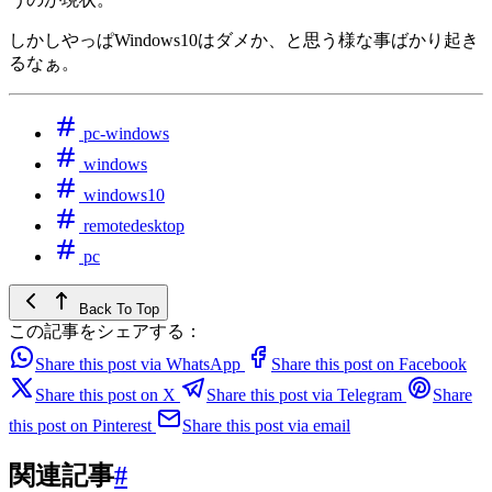
しかしやっぱWindows10はダメか、と思う様な事ばかり起き
るなぁ。
pc-windows
windows
windows10
remotedesktop
pc
Back To Top
この記事をシェアする：
Share this post via WhatsApp
Share this post on Facebook
Share this post on X
Share this post via Telegram
Share
this post on Pinterest
Share this post via email
関連記事
#