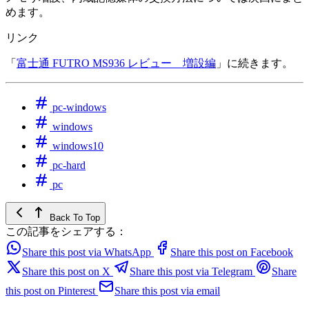
めます。
リンク
「
富士通 FUTRO MS936 レビュー 増設編
」に続きます。
pc-windows
windows
windows10
pc-hard
pc
Back To Top
この記事をシェアする：
Share this post via WhatsApp
Share this post on Facebook
Share this post on X
Share this post via Telegram
Share
this post on Pinterest
Share this post via email