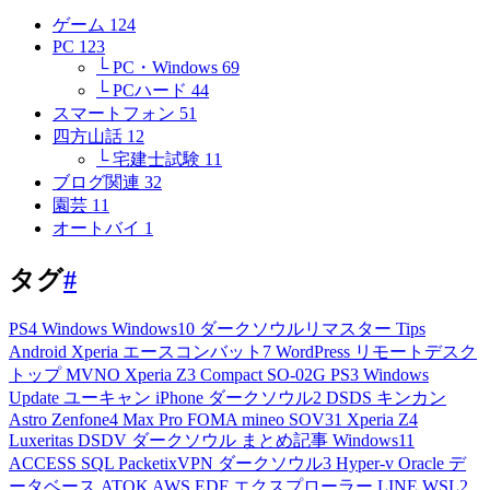
ゲーム
124
PC
123
└ PC・Windows
69
└ PCハード
44
スマートフォン
51
四方山話
12
└ 宅建士試験
11
ブログ関連
32
園芸
11
オートバイ
1
タグ
#
PS4
Windows
Windows10
ダークソウルリマスター
Tips
Android
Xperia
エースコンバット7
WordPress
リモートデスク
トップ
MVNO
Xperia Z3 Compact
SO-02G
PS3
Windows
Update
ユーキャン
iPhone
ダークソウル2
DSDS
キンカン
Astro
Zenfone4 Max Pro
FOMA
mineo
SOV31
Xperia Z4
Luxeritas
DSDV
ダークソウル
まとめ記事
Windows11
ACCESS
SQL
PacketixVPN
ダークソウル3
Hyper-v
Oracle
デ
ータベース
ATOK
AWS
EDF
エクスプローラー
LINE
WSL2