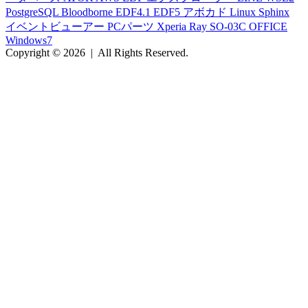
PostgreSQL
Bloodborne
EDF4.1
EDF5
アボカド
Linux
Sphinx
イベントビューアー
PCパーツ
Xperia Ray
SO-03C
OFFICE
Windows7
Copyright © 2026
|
All Rights Reserved.