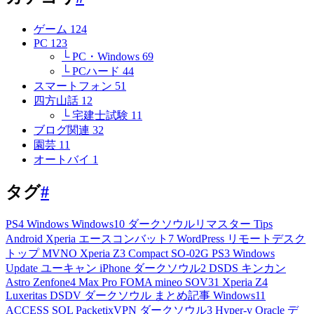
ゲーム
124
PC
123
└ PC・Windows
69
└ PCハード
44
スマートフォン
51
四方山話
12
└ 宅建士試験
11
ブログ関連
32
園芸
11
オートバイ
1
タグ
#
PS4
Windows
Windows10
ダークソウルリマスター
Tips
Android
Xperia
エースコンバット7
WordPress
リモートデスク
トップ
MVNO
Xperia Z3 Compact
SO-02G
PS3
Windows
Update
ユーキャン
iPhone
ダークソウル2
DSDS
キンカン
Astro
Zenfone4 Max Pro
FOMA
mineo
SOV31
Xperia Z4
Luxeritas
DSDV
ダークソウル
まとめ記事
Windows11
ACCESS
SQL
PacketixVPN
ダークソウル3
Hyper-v
Oracle
デ