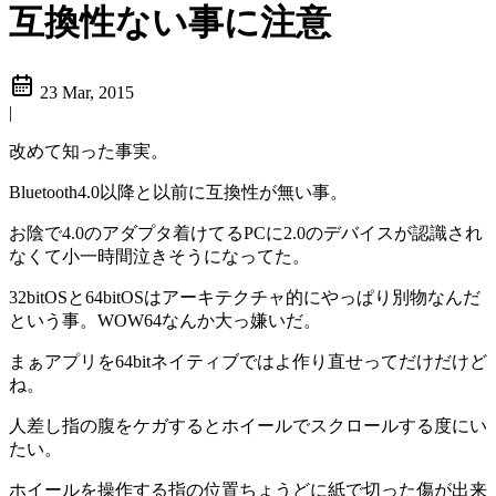
互換性ない事に注意
23 Mar, 2015
|
改めて知った事実。
Bluetooth4.0以降と以前に互換性が無い事。
お陰で4.0のアダプタ着けてるPCに2.0のデバイスが認識され
なくて小一時間泣きそうになってた。
32bitOSと64bitOSはアーキテクチャ的にやっぱり別物なんだ
という事。WOW64なんか大っ嫌いだ。
まぁアプリを64bitネイティブではよ作り直せってだけだけど
ね。
人差し指の腹をケガするとホイールでスクロールする度にい
たい。
ホイールを操作する指の位置ちょうどに紙で切った傷が出来