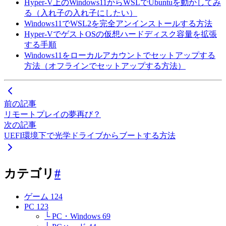
Hyper-V上のWindows11からWSLでUbuntuを動かしてみ
る（入れ子の入れ子にしたい）
Windows11でWSL2を完全アンインストールする方法
Hyper-VでゲストOSの仮想ハードディスク容量を拡張
する手順
Windows11をローカルアカウントでセットアップする
方法（オフラインでセットアップする方法）
前の記事
リモートプレイの夢再び？
次の記事
UEFI環境下で光学ドライブからブートする方法
カテゴリ
#
ゲーム
124
PC
123
└ PC・Windows
69