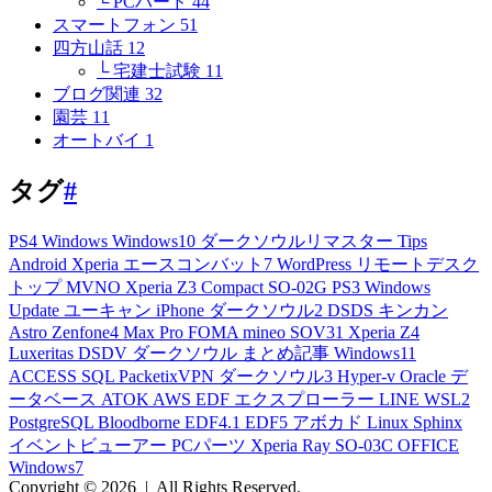
└ PCハード
44
スマートフォン
51
四方山話
12
└ 宅建士試験
11
ブログ関連
32
園芸
11
オートバイ
1
タグ
#
PS4
Windows
Windows10
ダークソウルリマスター
Tips
Android
Xperia
エースコンバット7
WordPress
リモートデスク
トップ
MVNO
Xperia Z3 Compact
SO-02G
PS3
Windows
Update
ユーキャン
iPhone
ダークソウル2
DSDS
キンカン
Astro
Zenfone4 Max Pro
FOMA
mineo
SOV31
Xperia Z4
Luxeritas
DSDV
ダークソウル
まとめ記事
Windows11
ACCESS
SQL
PacketixVPN
ダークソウル3
Hyper-v
Oracle
デ
ータベース
ATOK
AWS
EDF
エクスプローラー
LINE
WSL2
PostgreSQL
Bloodborne
EDF4.1
EDF5
アボカド
Linux
Sphinx
イベントビューアー
PCパーツ
Xperia Ray
SO-03C
OFFICE
Windows7
Copyright © 2026
|
All Rights Reserved.