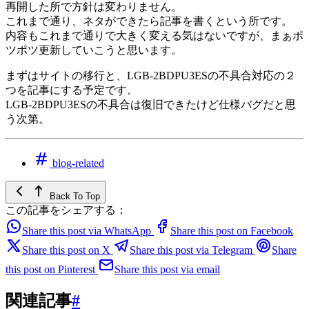
再開した所で方針は変わりません。
これまで通り、ネタができたら記事を書くという所です。
内容もこれまで通りで大きく変える気はないですが、まぁポ
ツポツ更新していこうと思います。
まずはサイトの移行と、LGB-2BDPU3ESの不具合対応の２
つを記事にする予定です。
LGB-2BDPU3ESの不具合は復旧できたけど仕様バグだと思
う次第。
blog-related
Back To Top
この記事をシェアする：
Share this post via WhatsApp
Share this post on Facebook
Share this post on X
Share this post via Telegram
Share
this post on Pinterest
Share this post via email
関連記事
#