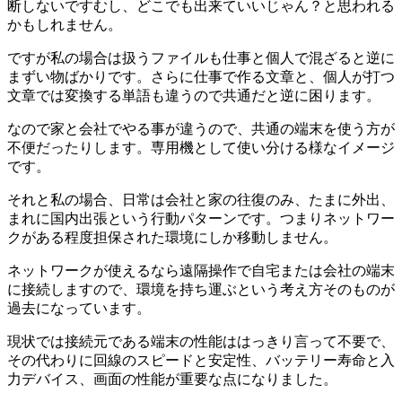
断しないですむし、どこでも出来ていいじゃん？と思われる
かもしれません。
ですが私の場合は扱うファイルも仕事と個人で混ざると逆に
まずい物ばかりです。さらに仕事で作る文章と、個人が打つ
文章では変換する単語も違うので共通だと逆に困ります。
なので家と会社でやる事が違うので、共通の端末を使う方が
不便だったりします。専用機として使い分ける様なイメージ
です。
それと私の場合、日常は会社と家の往復のみ、たまに外出、
まれに国内出張という行動パターンです。つまりネットワー
クがある程度担保された環境にしか移動しません。
ネットワークが使えるなら遠隔操作で自宅または会社の端末
に接続しますので、環境を持ち運ぶという考え方そのものが
過去になっています。
現状では接続元である端末の性能ははっきり言って不要で、
その代わりに回線のスピードと安定性、バッテリー寿命と入
力デバイス、画面の性能が重要な点になりました。