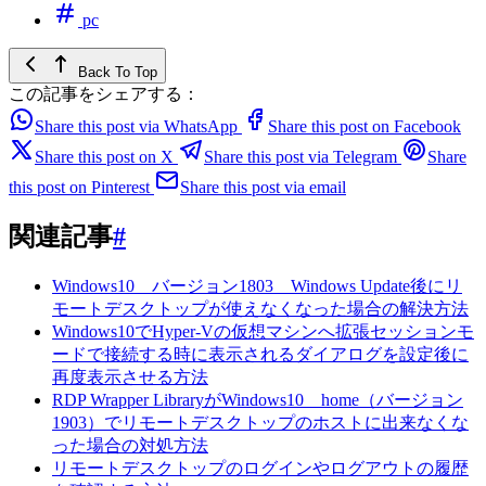
pc
Back To Top
この記事をシェアする：
Share this post via WhatsApp
Share this post on Facebook
Share this post on X
Share this post via Telegram
Share
this post on Pinterest
Share this post via email
関連記事
#
Windows10 バージョン1803 Windows Update後にリ
モートデスクトップが使えなくなった場合の解決方法
Windows10でHyper-Vの仮想マシンへ拡張セッションモ
ードで接続する時に表示されるダイアログを設定後に
再度表示させる方法
RDP Wrapper LibraryがWindows10 home（バージョン
1903）でリモートデスクトップのホストに出来なくな
った場合の対処方法
リモートデスクトップのログインやログアウトの履歴