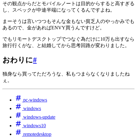
その観点からだとモバイルノートは目的からすると高すぎる
し、スペックが中途半端になってくるんですよね。
まーそうは言いつつもそんな金もない貧乏人のやっかみでも
あるので、金があればENVY買うんですけど。
でもリモートデスクトップでつなぐ為だけに10万も出すなら
旅行行くがな、と結婚してから思考回路が変わりました。
おわりに
#
独身なら買ってただろうな、私もつまらなくなりましたね
ぇ。
pc-windows
windows
windows-update
windows10
remotedesktop