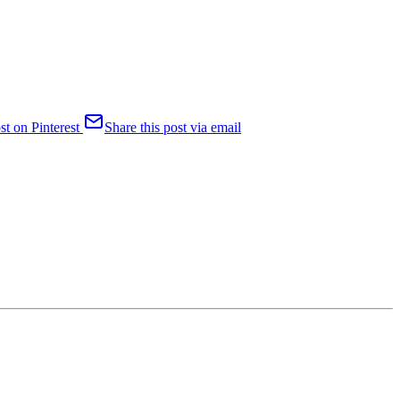
st on Pinterest
Share this post via email