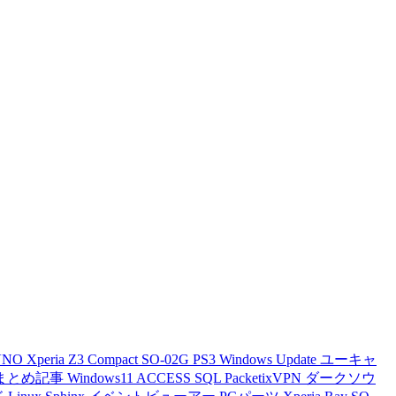
VNO
Xperia Z3 Compact
SO-02G
PS3
Windows Update
ユーキャ
まとめ記事
Windows11
ACCESS
SQL
PacketixVPN
ダークソウ