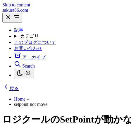
Skip to content
sakura86.com
記事
カテゴリ
このブログについて
お問い合わせ
アーカイブ
Search
戻る
Home
»
setpoint-not-move
ロジクールのSetPointが動