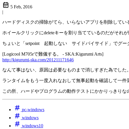
5 Feb, 2016
|
ハードディスクの掃除がてら、いらないアプリを削除している内
ホイールクリックにdeleteキーを割り当てているのだがそ
ちょいと「setpoint 起動しない サイドバイサイド」で
[Logicool M705rで難儀する。 - SKA:Kigurumi Arts]
http://kigurumi-ska.com/201211171646
なんて事はない、原因は必要なものまで消しすぎた為でした
ランタイムをもう一度入れなおして無事起動を確認して一件
この所、ハードやプログラムの動作テストにかかりっきりな
pc-windows
windows
windows10