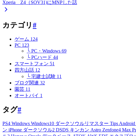
Xperia Z4（SOV31)にMNPした話
カテゴリ
#
ゲーム
124
PC
123
└ PC・Windows
69
└ PCハード
44
スマートフォン
51
四方山話
12
└ 宅建士試験
11
ブログ関連
32
園芸
11
オートバイ
1
タグ
#
PS4
Windows
Windows10
ダークソウルリマスター
Tips
Androi
ン
iPhone
ダークソウル2
DSDS
キンカン
Astro
Zenfone4 Max P