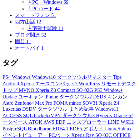
└ PC・Windows
69
└ PCハード
44
スマートフォン
51
四方山話
12
└ 宅建士試験
11
ブログ関連
32
園芸
11
オートバイ
1
タグ
PS4
Windows
Windows10
ダークソウルリマスター
Tips
Android
Xperia
エースコンバット7
WordPress
リモートデスク
トップ
MVNO
Xperia Z3 Compact
SO-02G
PS3
Windows
Update
ユーキャン
iPhone
ダークソウル2
DSDS
キンカン
Astro
Zenfone4 Max Pro
FOMA
mineo
SOV31
Xperia Z4
Luxeritas
DSDV
ダークソウル
まとめ記事
Windows11
ACCESS
SQL
PacketixVPN
ダークソウル3
Hyper-v
Oracle
デ
ータベース
ATOK
AWS
EDF
エクスプローラー
LINE
WSL2
PostgreSQL
Bloodborne
EDF4.1
EDF5
アボカド
Linux
Sphinx
イベントビューアー
PCパーツ
Xperia Ray
SO-03C
OFFICE