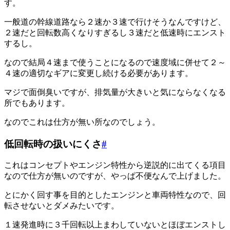
す。
一般道の幹線道路なら２速か３速で行けそうなんですけど、
２速だと回転数高くなりすぎるし３速だと低速時にエンスト
するし。
なので結局４速まで使うことになるので速度域に併せて２～
４速の適切なギアに変更し続ける必要があります。
マジで面倒臭いですが、排気量が大きいと気にならなくなる
所でもあります。
なのでこれは仕方が無い所なのでしょう。
低回転時の扱いにくさ
#
これはコンセプトやエンジン特性から逆説的に出てくる項目
なので仕方が無いのですが、やっぱ不便なんで上げました。
とにかく回す事を目的としたエンジンと車両特性なので、回
転させないとダメみたいです。
１速発進時に３千回転以上まわしていないとほぼエンストし