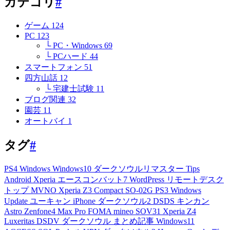
カテゴリ
#
ゲーム
124
PC
123
└ PC・Windows
69
└ PCハード
44
スマートフォン
51
四方山話
12
└ 宅建士試験
11
ブログ関連
32
園芸
11
オートバイ
1
タグ
#
PS4
Windows
Windows10
ダークソウルリマスター
Tips
Android
Xperia
エースコンバット7
WordPress
リモートデスク
トップ
MVNO
Xperia Z3 Compact
SO-02G
PS3
Windows
Update
ユーキャン
iPhone
ダークソウル2
DSDS
キンカン
Astro
Zenfone4 Max Pro
FOMA
mineo
SOV31
Xperia Z4
Luxeritas
DSDV
ダークソウル
まとめ記事
Windows11