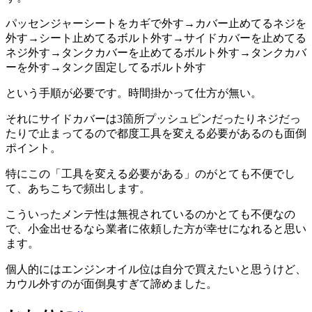
パッセンジャーシートをカギで外す→カバー止めてるネジを
外す→シート止めてるボルト外す→サイドカバーを止めてる
ネジ外す→タンクカバーを止めてるボルト外す→タンクカバ
ーを外す→タンク固定してるボルト外す
という手順が必要です。時間掛かって仕方が無い。
それにサイドカバーは3箇所プッシュピンだったりネジだっ
たりで止まってるので都度工具を変える必要があるのも面倒
ポイント。
特にこの「工具を変える必要がある」のがとても不便でし
て、あちこちで頻出します。
こういったメンテ性は無視されているのかとても不便なの
で、小金出せるなら業者に依頼した方が幸せになれると思い
ます。
個人的にはエンジンオイル位は自分で買えたいと思うけど、
カウル外すのが面倒臭すぎて諦めました。