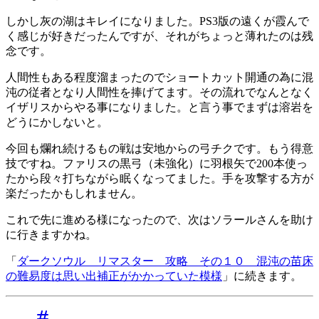
しかし灰の湖はキレイになりました。PS3版の遠くが霞んで
く感じが好きだったんですが、それがちょっと薄れたのは残
念です。
人間性もある程度溜まったのでショートカット開通の為に混
沌の従者となり人間性を捧げてます。その流れでなんとなく
イザリスからやる事になりました。と言う事でまずは溶岩を
どうにかしないと。
今回も爛れ続けるもの戦は安地からの弓チクです。もう得意
技ですね。ファリスの黒弓（未強化）に羽根矢で200本使っ
たから段々打ちながら眠くなってました。手を攻撃する方が
楽だったかもしれません。
これで先に進める様になったので、次はソラールさんを助け
に行きますかね。
「
ダークソウル リマスター 攻略 その１０ 混沌の苗床
の難易度は思い出補正がかかっていた模様
」に続きます。