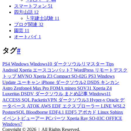
スマートフォン
51
四方山話
12
└ 宅建士試験
11
ブログ関連
32
園芸
11
オートバイ
1
タグ
#
PS4
Windows
Windows10
ダークソウルリマスター
Tips
Android
Xperia
エースコンバット7
WordPress
リモートデスク
トップ
MVNO
Xperia Z3 Compact
SO-02G
PS3
Windows
Update
ユーキャン
iPhone
ダークソウル2
DSDS
キンカン
Astro
Zenfone4 Max Pro
FOMA
mineo
SOV31
Xperia Z4
Luxeritas
DSDV
ダークソウル
まとめ記事
Windows11
ACCESS
SQL
PacketixVPN
ダークソウル3
Hyper-v
Oracle
デ
ータベース
ATOK
AWS
EDF
エクスプローラー
LINE
WSL2
PostgreSQL
Bloodborne
EDF4.1
EDF5
アボカド
Linux
Sphinx
イベントビューアー
PCパーツ
Xperia Ray
SO-03C
OFFICE
Windows7
Copyright © 2026
|
All Rights Reserved.