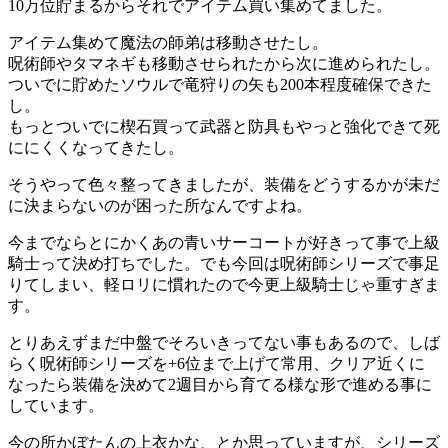
10万位貯まるからそれでアイテム買い集めてました。
アイテム集めて魔法の師弟は移動させたし。
呪術師やタマネギも移動させられたから次に進められたし。
ついでに貯めたソウルで竜狩りの矢も200本程度確保できた
し。
もっとついでに楔石買って武器と防具もやっと強化できて死
ににくくなってきたし。
そうやって色々整ってきましたが、装備をどうするかが未だ
に決まらないのが困った所なんですよね。
今までならとにかくあの青いサーコートが好きって事で上級
騎士って決め打ちでした。でも今回は呪術師シリーズで事足
りてしまい、軽ロリに慣れたので今更上級騎士じゃ重すぎま
す。
とりあえずまだ中盤でそろいきってない事もあるので、しば
らく呪術師シリーズを+6位まで上げて常用、クリア近くに
なったら装備を決めて2週目から育てる様な形で進める事に
しています。
今の所かぼたんの上衣かな、とか思っていますが、シリーズ