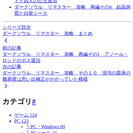
トと四人の公王退治
ダークソウル リマスター 攻略 再編その4 結晶洞
窟と白龍シース
シリーズ目次
ダークソウル リマスター 攻略 まとめ
前の記事
ダークソウル リマスター 攻略 再編その1 アノール・
ロンドのボス退治
次の記事
ダークソウル リマスター 攻略 その１０ 混沌の苗床の
難易度は思い出補正がかかっていた模様
カテゴリ
#
ゲーム
124
PC
123
└ PC・Windows
69
└ PCハード
44