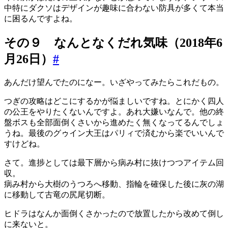
中特にダクソはデザインが趣味に合わない防具が多くて本当
に困るんですよね。
その９ なんとなくだれ気味（2018年6
月26日）
#
あんだけ望んでたのになー。いざやってみたらこれだもの。
つぎの攻略はどこにするかが悩ましいですね。とにかく四人
の公王をやりたくないんですよ。あれ大嫌いなんで。他の終
盤ボスも全部面倒くさいから進めたく無くなってるんでしょ
うね。最後のグゥイン大王はパリィで済むから楽でいいんで
すけどね。
さて。進捗としては最下層から病み村に抜けつつアイテム回
収。
病み村から大樹のうつろへ移動、指輪を確保した後に灰の湖
に移動して古竜の尻尾切断。
ヒドラはなんか面倒くさかったので放置したから改めて倒し
に来ないと。