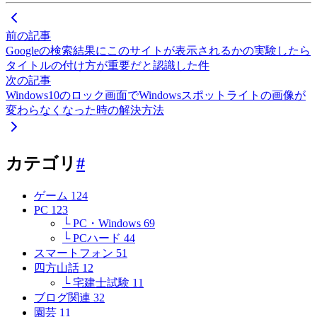
前の記事
Googleの検索結果にこのサイトが表示されるかの実験したら
タイトルの付け方が重要だと認識した件
次の記事
Windows10のロック画面でWindowsスポットライトの画像が
変わらなくなった時の解決方法
カテゴリ
#
ゲーム
124
PC
123
└ PC・Windows
69
└ PCハード
44
スマートフォン
51
四方山話
12
└ 宅建士試験
11
ブログ関連
32
園芸
11