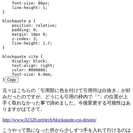
    font-size: 80px;
    line-height: 1;
}
blockquote p {
    position: relative;
    padding: 0;
    margin: 10px 0;
    z-index: 3;
    line-height: 1.7;
}
blockquote cite {
    display: block;
    text-align: right;
    color: #888888;
    font-size: 0.9em;
}
Copy
元々はこちらの「引用部に色を付けて引用符は白抜き」が好
みだったのですが、どうにも引用の枠内で「”」の位置が上
手く取れなかった事で諦めました。今後変更する可能性はあ
りますがはてさて。
http://www.02320.net/tech/blockquote-css-design/
こうやって気になった所から少しずつ手を入れて行けるのは