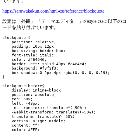
ています。
https://saruwakakun.com/html-css/reference/blockquote
設定は「外観」-「テーマエディター」のstyle.cssに以下のコ
ードを貼り付けています。
blockquote {
    position: relative;
    padding: 10px 12px;
    box-sizing: border-box;
    font-style: italic;
    color: #464646;
    border-left: solid 40px #c4c4c4;
    background: #f3f3f3;
    box-shadow: 0 2px 4px rgba(0, 0, 0, 0.19);
}
blockquote:before{
    display: inline-block;
    position: absolute;
    top: 50%;
    left: -48px;
    -ms-transform: translateY(-50%);
    -webkit-transform: translateY(-50%);
    transform: translateY(-50%);
    vertical-align: middle;
    content: "“";
    color: #FFF;