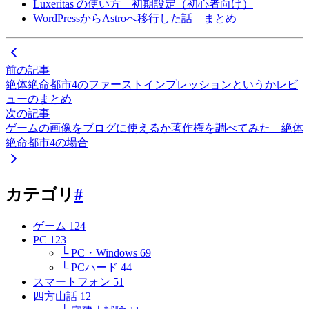
Luxeritas の使い方 初期設定（初心者向け）
WordPressからAstroへ移行した話 まとめ
前の記事
絶体絶命都市4のファーストインプレッションというかレビ
ューのまとめ
次の記事
ゲームの画像をブログに使えるか著作権を調べてみた 絶体
絶命都市4の場合
カテゴリ
#
ゲーム
124
PC
123
└ PC・Windows
69
└ PCハード
44
スマートフォン
51
四方山話
12