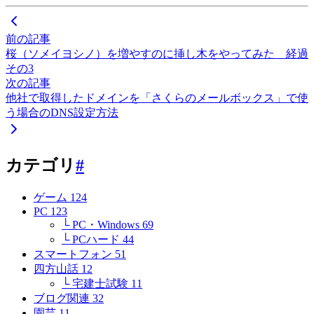
前の記事
桜（ソメイヨシノ）を増やすのに挿し木をやってみた 経過
その3
次の記事
他社で取得したドメインを「さくらのメールボックス」で使
う場合のDNS設定方法
カテゴリ
#
ゲーム
124
PC
123
└ PC・Windows
69
└ PCハード
44
スマートフォン
51
四方山話
12
└ 宅建士試験
11
ブログ関連
32
園芸
11