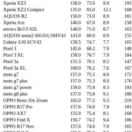
Xperia XZ3
158.0
73.0
9.9
193
Xperia XZ2 Compact
135.0
65.0
12.1
168
AQUOS R2
156.0
73.0
8.9
181
Xperia Ace
140.0
67.0
8.9
158
arrows Be3 F-02L
148.0
71.0
8.7
163
AQUOS sense2 SH-01L/SHV43
143.0
69.0
8.9
155
Galaxy A30 SCV43
158.5
74.7
7.7
165
Pixel 3
145.6
68.2
7.9
148
Pixel 3 XL
158.0
76.7
7.9
184
Pixel 3a
151.3
70.1
8.2
147
Pixel 3a XL
160.0
76.2
7.6
167
moto g7
157.0
75.3
8.0
172
moto g7 plus
157.0
75.3
8.0
176
moto g7 power
159.0
75.9
9.3
193
moto g8 plus
157.0
75.8
9.1
188
OPPO Reno 10x Zoom
162.0
77.2
9.3
210
OPPO R17 Pro
157.6
74.6
7.9
183
OPPO AX7
155.9
75.4
8.1
168
OPPO Find X
156.7
74.2
9.4
186
OPPO R17 Neo
157.6
74.6
7.9
165