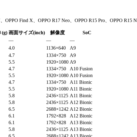
7、OPPO Find X、OPPO R17 Neo、OPPO R15 Pro、OPPO R15 N
(g)
画面サイズ(inch)
解像度
SoC
—
—
—
4.0
1136×640
A9
4.7
1334×750
A9
5.5
1920×1080
A9
4.7
1334×750
A10 Fusion
5.5
1920×1080
A10 Fusion
4.7
1334×750
A11 Bionic
5.5
1920×1080
A11 Bionic
5.8
2436×1125
A11 Bionic
5.8
2436×1125
A12 Bionic
6.5
2688×1242
A12 Bionic
6.1
1792×828
A12 Bionic
6.1
1792×828
A13 Bionic
5.8
2436×1125
A13 Bionic
6.5
2688×1242
A13 Bionic