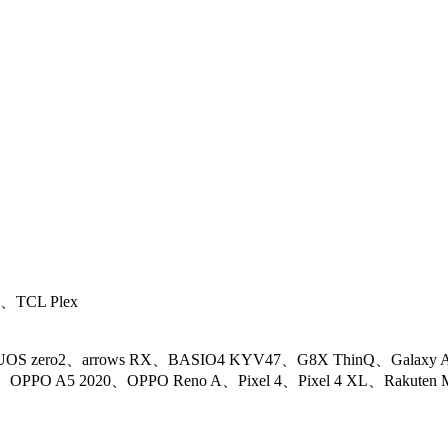
0、TCL Plex
UOS zero2、arrows RX、BASIO4 KYV47、G8X ThinQ、Galaxy A2
、OPPO A5 2020、OPPO Reno A、Pixel 4、Pixel 4 XL、Rakuten M