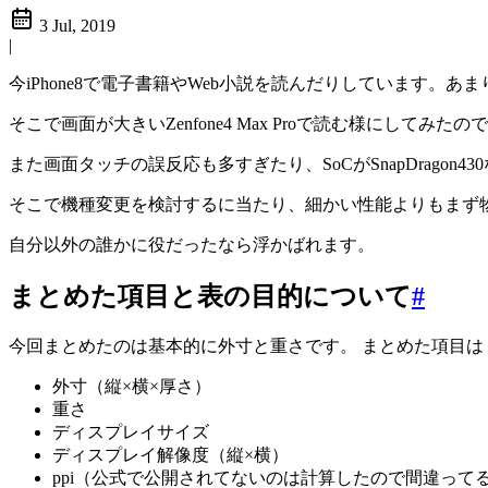
3 Jul, 2019
|
今iPhone8で電子書籍やWeb小説を読んだりしています
そこで画面が大きいZenfone4 Max Proで読む様にし
また画面タッチの誤反応も多すぎたり、SoCがSnapDrago
そこで機種変更を検討するに当たり、細かい性能よりもまず物
自分以外の誰かに役だったなら浮かばれます。
まとめた項目と表の目的について
#
今回まとめたのは基本的に外寸と重さです。 まとめた項目は
外寸（縦×横×厚さ）
重さ
ディスプレイサイズ
ディスプレイ解像度（縦×横）
ppi（公式で公開されてないのは計算したので間違って