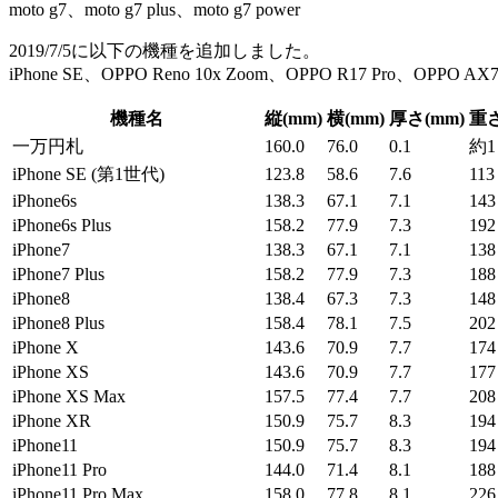
moto g7、moto g7 plus、moto g7 power
2019/7/5に以下の機種を追加しました。
iPhone SE、OPPO Reno 10x Zoom、OPPO R17 Pro、OPPO AX
機種名
縦(mm)
横(mm)
厚さ(mm)
重さ
一万円札
160.0
76.0
0.1
約1
iPhone SE (第1世代)
123.8
58.6
7.6
113
iPhone6s
138.3
67.1
7.1
143
iPhone6s Plus
158.2
77.9
7.3
192
iPhone7
138.3
67.1
7.1
138
iPhone7 Plus
158.2
77.9
7.3
188
iPhone8
138.4
67.3
7.3
148
iPhone8 Plus
158.4
78.1
7.5
202
iPhone X
143.6
70.9
7.7
174
iPhone XS
143.6
70.9
7.7
177
iPhone XS Max
157.5
77.4
7.7
208
iPhone XR
150.9
75.7
8.3
194
iPhone11
150.9
75.7
8.3
194
iPhone11 Pro
144.0
71.4
8.1
188
iPhone11 Pro Max
158.0
77.8
8.1
226