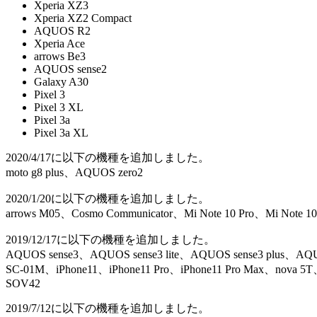
Xperia XZ3
Xperia XZ2 Compact
AQUOS R2
Xperia Ace
arrows Be3
AQUOS sense2
Galaxy A30
Pixel 3
Pixel 3 XL
Pixel 3a
Pixel 3a XL
2020/4/17に以下の機種を追加しました。
moto g8 plus、AQUOS zero2
2020/1/20に以下の機種を追加しました。
arrows M05、Cosmo Communicator、Mi Note 10 Pro、Mi Note 1
2019/12/17に以下の機種を追加しました。
AQUOS sense3、AQUOS sense3 lite、AQUOS sense3 plus、AQ
SC-01M、iPhone11、iPhone11 Pro、iPhone11 Pro Max、nova 5T
SOV42
2019/7/12に以下の機種を追加しました。