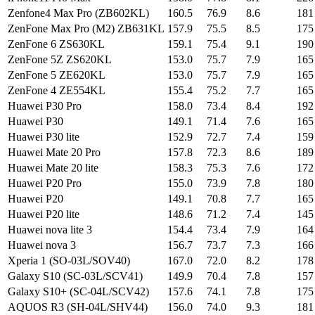
Zenfone4 Max Pro (ZB602KL)
160.5
76.9
8.6
181
ZenFone Max Pro (M2) ZB631KL
157.9
75.5
8.5
175
ZenFone 6 ZS630KL
159.1
75.4
9.1
190
ZenFone 5Z ZS620KL
153.0
75.7
7.9
165
ZenFone 5 ZE620KL
153.0
75.7
7.9
165
ZenFone 4 ZE554KL
155.4
75.2
7.7
165
Huawei P30 Pro
158.0
73.4
8.4
192
Huawei P30
149.1
71.4
7.6
165
Huawei P30 lite
152.9
72.7
7.4
159
Huawei Mate 20 Pro
157.8
72.3
8.6
189
Huawei Mate 20 lite
158.3
75.3
7.6
172
Huawei P20 Pro
155.0
73.9
7.8
180
Huawei P20
149.1
70.8
7.7
165
Huawei P20 lite
148.6
71.2
7.4
145
Huawei nova lite 3
154.4
73.4
7.9
164
Huawei nova 3
156.7
73.7
7.3
166
Xperia 1 (SO-03L/SOV40)
167.0
72.0
8.2
178
Galaxy S10 (SC-03L/SCV41)
149.9
70.4
7.8
157
Galaxy S10+ (SC-04L/SCV42)
157.6
74.1
7.8
175
AQUOS R3 (SH-04L/SHV44)
156.0
74.0
9.3
181