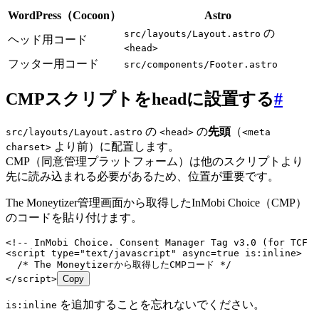
WordPress（Cocoon）
Astro
の
src/layouts/Layout.astro
ヘッド用コード
<head>
フッター用コード
src/components/Footer.astro
CMPスクリプトをheadに設置する
#
の
の
先頭
（
src/layouts/Layout.astro
<head>
<meta
より前）に配置します。
charset>
CMP（同意管理プラットフォーム）は他のスクリプトより
先に読み込まれる必要があるため、位置が重要です。
The Moneytizer管理画面から取得したInMobi Choice（CMP）
のコードを貼り付けます。
<!-- InMobi Choice. Consent Manager Tag v3.0 (for TCF 2
<
script
 type
=
"
text/javascript
"
 async
=
true
 is:inline
>
  /* The Moneytizerから取得したCMPコード */
</
script
>
Copy
を追加することを忘れないでください。
is:inline