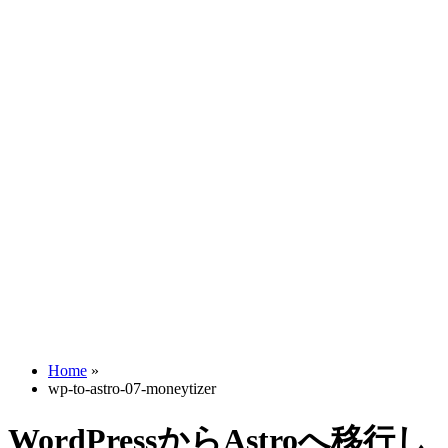
Home
»
wp-to-astro-07-moneytizer
WordPressからAstroへ移行し