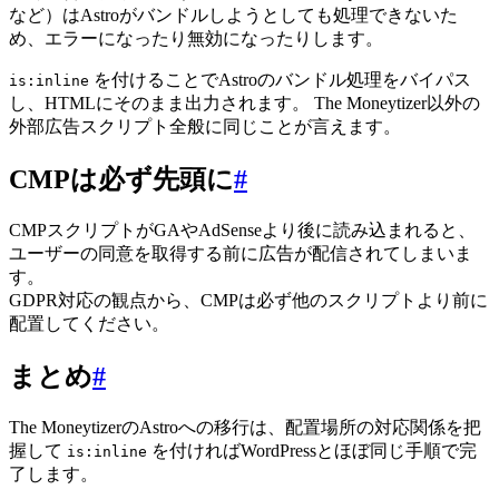
など）はAstroがバンドルしようとしても処理できないた
め、エラーになったり無効になったりします。
を付けることでAstroのバンドル処理をバイパス
is:inline
し、HTMLにそのまま出力されます。 The Moneytizer以外の
外部広告スクリプト全般に同じことが言えます。
CMPは必ず先頭に
#
CMPスクリプトがGAやAdSenseより後に読み込まれると、
ユーザーの同意を取得する前に広告が配信されてしまいま
す。
GDPR対応の観点から、CMPは必ず他のスクリプトより前に
配置してください。
まとめ
#
The MoneytizerのAstroへの移行は、配置場所の対応関係を把
握して
を付ければWordPressとほぼ同じ手順で完
is:inline
了します。