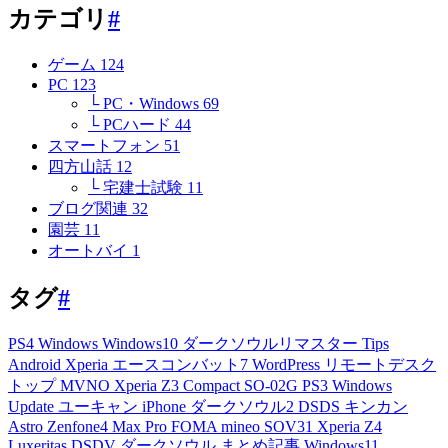
カテゴリ
#
ゲーム
124
PC
123
└ PC・Windows
69
└ PCハード
44
スマートフォン
51
四方山話
12
└ 宅建士試験
11
ブログ関連
32
園芸
11
オートバイ
1
タグ
#
PS4
Windows
Windows10
ダークソウルリマスター
Tips
Android
Xperia
エースコンバット7
WordPress
リモートデスク
トップ
MVNO
Xperia Z3 Compact
SO-02G
PS3
Windows
Update
ユーキャン
iPhone
ダークソウル2
DSDS
キンカン
Astro
Zenfone4 Max Pro
FOMA
mineo
SOV31
Xperia Z4
Luxeritas
DSDV
ダークソウル
まとめ記事
Windows11