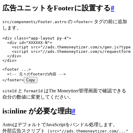
広告ユニットをFooterに設置する
#
の
タグの前に追加
src/components/Footer.astro
<footer>
します。
<
div
 class
=
"
app-layout py-4
"
>
  <
div
 id
=
"
XXXXXX-N
"
>
    <
script
 src
=
"
//ads.themoneytizer.com/s/gen.js?type=
    <
script
 src
=
"
//ads.themoneytizer.com/s/requestform.
  </
div
>
</
div
>
<
footer
 ...>
  <!-- 元々のfooterの内容 -->
</
footer
>
Copy
と
はThe Moneytizer管理画面で確認できる
siteId
formatId
自分の数値に変更してください。
is:inline が必要な理由
#
AstroはデフォルトでJavaScriptをバンドル処理します。
外部広告スクリプト（
src="//ads.themoneytizer.com/..."