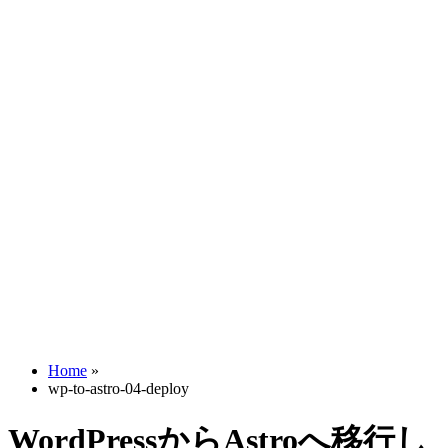
Home
»
wp-to-astro-04-deploy
WordPressからAstroへ移行し