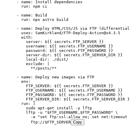
      - 
name
:
 Install dependencies
        run
:
 npm ci
      - 
name
:
 Build
        run
:
 npx astro build
      - 
name
:
 Deploy HTML/CSS/JS via FTP (differential)
        uses
:
 SamKirkland/FTP-Deploy-Action@v4.3.5
        with
:
          server
:
 ${{ secrets.FTP_SERVER }}
          username
:
 ${{ secrets.FTP_USERNAME }}
          password
:
 ${{ secrets.FTP_PASSWORD }}
          server-dir
:
 ${{ secrets.FTP_SERVER_DIR }}
          local-dir
:
 ./dist/
          exclude
:
 |
            **/posts/**
      - 
name
:
 Deploy new images via FTP
        env
:
          FTP_SERVER
:
 ${{ secrets.FTP_SERVER }}
          FTP_USERNAME
:
 ${{ secrets.FTP_USERNAME }}
          FTP_PASSWORD
:
 ${{ secrets.FTP_PASSWORD }}
          FTP_SERVER_DIR
:
 ${{ secrets.FTP_SERVER_DIR }}
        run
:
 |
          sudo apt-get install -y lftp
          lftp -u "$FTP_USERNAME,$FTP_PASSWORD" \
            -e "set ftp:ssl-allow no; set net:timeout 6
            ftp://$FTP_SERVER
Copy