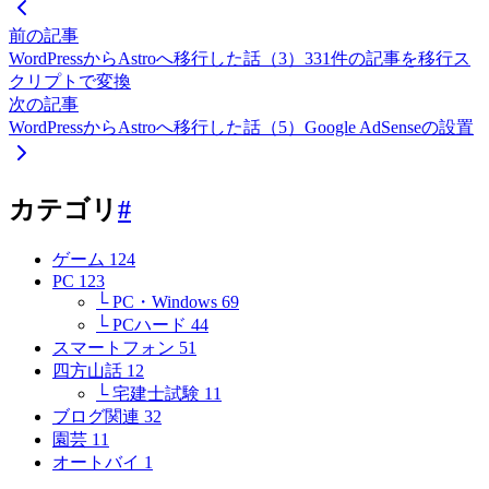
前の記事
WordPressからAstroへ移行した話（3）331件の記事を移行ス
クリプトで変換
次の記事
WordPressからAstroへ移行した話（5）Google AdSenseの設置
カテゴリ
#
ゲーム
124
PC
123
└ PC・Windows
69
└ PCハード
44
スマートフォン
51
四方山話
12
└ 宅建士試験
11
ブログ関連
32
園芸
11
オートバイ
1