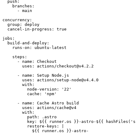
  push
:
    branches
:
      - 
main
concurrency
:
  group
:
 deploy
  cancel-in-progress
:
 true
jobs
:
  build-and-deploy
:
    runs-on
:
 ubuntu-latest
    steps
:
      - 
name
:
 Checkout
        uses
:
 actions/checkout@v4.2.2
      - 
name
:
 Setup Node.js
        uses
:
 actions/setup-node@v4.4.0
        with
:
          node-version
:
 '
22
'
          cache
:
 '
npm
'
      - 
name
:
 Cache Astro build
        uses
:
 actions/cache@v4
        with
:
          path
:
 .astro
          key
:
 ${{ runner.os }}-astro-${{ hashFiles('sr
          restore-keys
:
 |
            ${{ runner.os }}-astro-