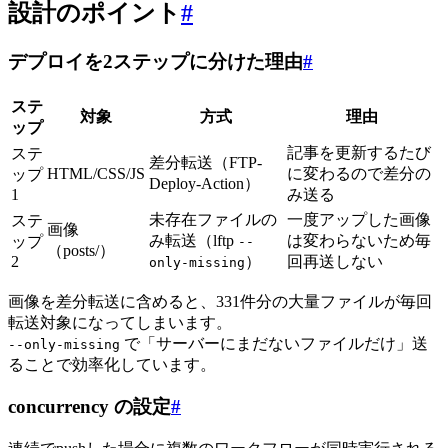
設計のポイント
#
デプロイを2ステップに分けた理由
#
ステ
対象
方式
理由
ップ
記事を更新するたび
ステ
差分転送（FTP-
HTML/CSS/JS
に変わるので差分の
ップ
Deploy-Action）
1
み送る
未存在ファイルの
一度アップした画像
ステ
画像
み転送（lftp
は変わらないため毎
ップ
--
（posts/）
2
）
回再送しない
only-missing
画像を差分転送に含めると、331件分の大量ファイルが毎回
転送対象になってしまいます。
で「サーバーにまだないファイルだけ」送
--only-missing
ることで効率化しています。
concurrency の設定
#