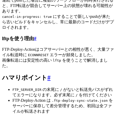
連続でpushした場合に複数のワークフローが同時実行される
と、FTP転送が競合してサーバー上の状態が壊れる可能性が
あります。
にすることで新しいpushが来た
cancel-in-progress: true
ら古いビルドをキャンセルし、常に最新のコードだけがデプ
ロイされます。
lftpを使う理由
#
FTP-Deploy-Actionはコアサーバーとの相性が悪く、大量ファ
イル転送時に
エラーが頻発しました。
ECONNRESET
画像転送には安定性の高い
を使うことで解消しまし
lftp
た。
ハマりポイント
#
の末尾に
がないと転送先パスがずれ
FTP_SERVER_DIR
/
てエラーになります。必ず末尾に
を付けてください
/
FTP-Deploy-Action は
を
.ftp-deploy-sync-state.json
サーバーに保存して差分管理するため、初回は全ファ
イルが転送されます