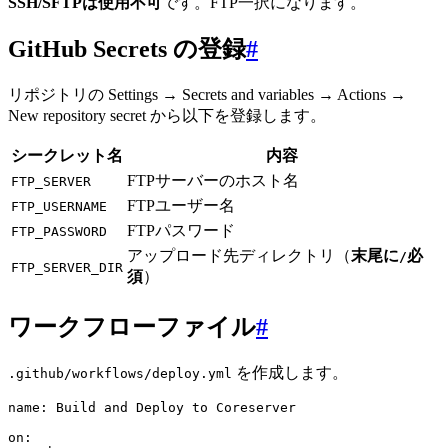
SSH/SFTPは使用不可
です。FTP一択になります。
GitHub Secrets の登録
#
リポジトリの Settings → Secrets and variables → Actions →
New repository secret から以下を登録します。
シークレット名
内容
FTPサーバーのホスト名
FTP_SERVER
FTPユーザー名
FTP_USERNAME
FTPパスワード
FTP_PASSWORD
アップロード先ディレクトリ（
末尾に
必
/
FTP_SERVER_DIR
須
）
ワークフローファイル
#
を作成します。
.github/workflows/deploy.yml
name
:
 Build and Deploy to Coreserver
on
: