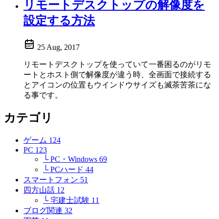
リモートデスクトップの解像度を
設定する方法
25 Aug, 2017
リモートデスクトップを使っていて一番困るのがリモ
ートとホスト側で解像度が違う時、全画面で接続する
とアイコンの位置もウインドウサイズも滅茶苦茶にな
る事です。
カテゴリ
ゲーム
124
PC
123
└ PC・Windows
69
└ PCハード
44
スマートフォン
51
四方山話
12
└ 宅建士試験
11
ブログ関連
32