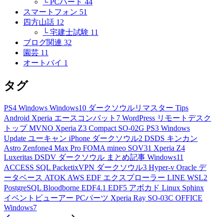
└ PCハード
44
スマートフォン
51
四方山話
12
└ 宅建士試験
11
ブログ関連
32
園芸
11
オートバイ
1
タグ
PS4
Windows
Windows10
ダークソウルリマスター
Tips
Android
Xperia
エースコンバット7
WordPress
リモートデスク
トップ
MVNO
Xperia Z3 Compact
SO-02G
PS3
Windows
Update
ユーキャン
iPhone
ダークソウル2
DSDS
キンカン
Astro
Zenfone4 Max Pro
FOMA
mineo
SOV31
Xperia Z4
Luxeritas
DSDV
ダークソウル
まとめ記事
Windows11
ACCESS
SQL
PacketixVPN
ダークソウル3
Hyper-v
Oracle
デ
ータベース
ATOK
AWS
EDF
エクスプローラー
LINE
WSL2
PostgreSQL
Bloodborne
EDF4.1
EDF5
アボカド
Linux
Sphinx
イベントビューアー
PCパーツ
Xperia Ray
SO-03C
OFFICE
Windows7