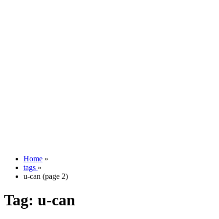
Home
»
tags
»
u-can (page 2)
Tag:
u-can