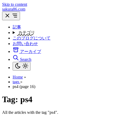
Skip to content
sakura86.com
記事
カテゴリ
このブログについて
お問い合わせ
アーカイブ
Search
Home
»
tags
»
ps4 (page 16)
Tag:
ps4
All the articles with the tag "ps4".