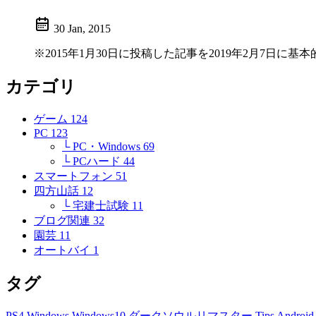
30 Jan, 2015
※2015年1月30日に投稿した記事を2019年2月7日
カテゴリ
ゲーム
124
PC
123
└ PC・Windows
69
└ PCハード
44
スマートフォン
51
四方山話
12
└ 宅建士試験
11
ブログ関連
32
園芸
11
オートバイ
1
タグ
PS4
Windows
Windows10
ダークソウルリマスター
Tips
Androi