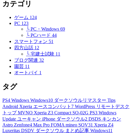
カテゴリ
ゲーム
124
PC
123
└ PC・Windows
69
└ PCハード
44
スマートフォン
51
四方山話
12
└ 宅建士試験
11
ブログ関連
32
園芸
11
オートバイ
1
タグ
PS4
Windows
Windows10
ダークソウルリマスター
Tips
Android
Xperia
エースコンバット7
WordPress
リモートデスク
トップ
MVNO
Xperia Z3 Compact
SO-02G
PS3
Windows
Update
ユーキャン
iPhone
ダークソウル2
DSDS
キンカン
Astro
Zenfone4 Max Pro
FOMA
mineo
SOV31
Xperia Z4
Luxeritas
DSDV
ダークソウル
まとめ記事
Windows11