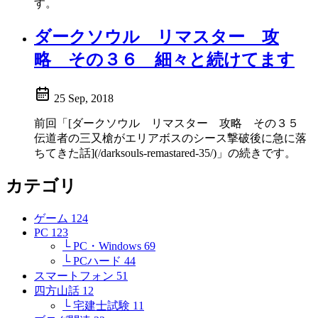
す。
ダークソウル リマスター 攻
略 その３６ 細々と続けてます
25 Sep, 2018
前回「[ダークソウル リマスター 攻略 その３５
伝道者の三又槍がエリアボスのシース撃破後に急に落
ちてきた話](/darksouls-remastared-35/)」の続きです。
カテゴリ
ゲーム
124
PC
123
└ PC・Windows
69
└ PCハード
44
スマートフォン
51
四方山話
12
└ 宅建士試験
11