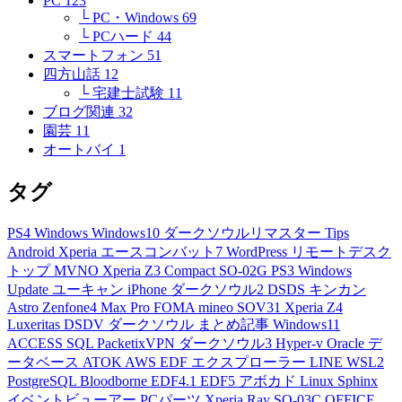
PC
123
└ PC・Windows
69
└ PCハード
44
スマートフォン
51
四方山話
12
└ 宅建士試験
11
ブログ関連
32
園芸
11
オートバイ
1
タグ
PS4
Windows
Windows10
ダークソウルリマスター
Tips
Android
Xperia
エースコンバット7
WordPress
リモートデスク
トップ
MVNO
Xperia Z3 Compact
SO-02G
PS3
Windows
Update
ユーキャン
iPhone
ダークソウル2
DSDS
キンカン
Astro
Zenfone4 Max Pro
FOMA
mineo
SOV31
Xperia Z4
Luxeritas
DSDV
ダークソウル
まとめ記事
Windows11
ACCESS
SQL
PacketixVPN
ダークソウル3
Hyper-v
Oracle
デ
ータベース
ATOK
AWS
EDF
エクスプローラー
LINE
WSL2
PostgreSQL
Bloodborne
EDF4.1
EDF5
アボカド
Linux
Sphinx
イベントビューアー
PCパーツ
Xperia Ray
SO-03C
OFFICE