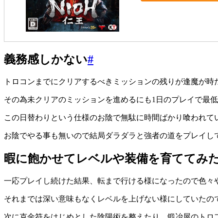
義務感しかない
#
トロコンまでにクリアするべきミッションの残りが逢魔が時
その為未クリアのミッションを進めるにも1日のプレイで最低
この日替わりという仕様のお陰で無駄に時間ばかり喰われて
お陰でやる事も無いので結局ダラダラと強者の道をプレイし
暇に飽かせてレベルや装備を育ててみ
一応プレイし続けた結果、転まで行ける様になったので色々
それまでは深い意味もなくレベルを上げない様にしていたので
次に克金符をはじめとした陰陽術を整えたり、鍛冶屋のトロ