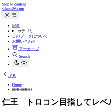
Skip to content
sakura86.com
記事
カテゴリ
このブログについて
お問い合わせ
アーカイブ
Search
戻る
Home
»
nioh-endress
仁王 トロコン目指してレベ