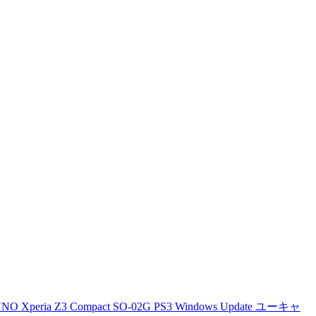
VNO
Xperia Z3 Compact
SO-02G
PS3
Windows Update
ユーキャ