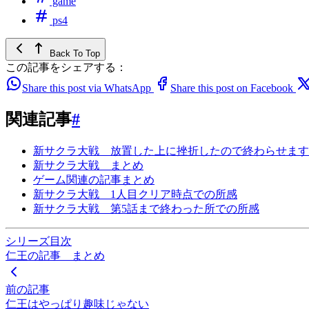
game
ps4
Back To Top
この記事をシェアする：
Share this post via WhatsApp
Share this post on Facebook
関連記事
#
新サクラ大戦 放置した上に挫折したので終わらせます
新サクラ大戦 まとめ
ゲーム関連の記事まとめ
新サクラ大戦 1人目クリア時点での所感
新サクラ大戦 第5話まで終わった所での所感
シリーズ目次
仁王の記事 まとめ
前の記事
仁王はやっぱり趣味じゃない