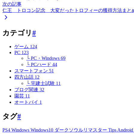
次の記事
仁王 トロコン記念 大変だったトロフィーの獲得方法まと
カテゴリ
#
ゲーム
124
PC
123
└ PC・Windows
69
└ PCハード
44
スマートフォン
51
四方山話
12
└ 宅建士試験
11
ブログ関連
32
園芸
11
オートバイ
1
タグ
#
PS4
Windows
Windows10
ダークソウルリマスター
Tips
Androi