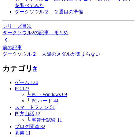
を調べてみた
ダークソウル２ ２週目の準備
シリーズ目次
ダークソウル2の記事 まとめ
前の記事
ダークソウル２ 太陽のメダルが集まらない
カテゴリ
#
ゲーム
124
PC
123
└ PC・Windows
69
└ PCハード
44
スマートフォン
51
四方山話
12
└ 宅建士試験
11
ブログ関連
32
園芸
11