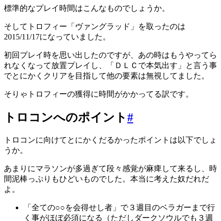
標準的なプレイ時間はこんなものでしょうか。
そしてトロフィー「ヴァングラッド」を取ったのは
2015/11/17になっていました。
初回プレイ時を思い出したのですが、あの時はもうやってら
れなくなって放置プレイし、「ＤＬＣで本気出す」と言う事
でとにかくクリアを目指して他の要素は無視してました。
そりゃトロフィーの獲得に時間がかかってる訳です。
トロコンへのポイント
#
トロコンに向けてとにかくだるかったポイントは以下でしょ
うか。
あまりにマラソンが多過ぎて段々感覚が麻痺して来るし、時
間泥棒っぷりもひどいものでした。本当に考えた奴だれだ
よ。
「全ての○○を会得せし者」で３週目のベラガーまで行
く事がほぼ必須になる（ただしダークソウルでも３週