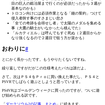
目の巨人の鍛冶屋まで行くのが必須だったから３週が
基本なのかも）
トロコン向けには必須作業となる「鐘の誓約」つけて
侵入者倒す事のすさまじい怠さ
「全ての奇跡を会得せし者」で太陽のメダルを集める
事（大鷹の騎士がいなかったら積んでた）
「ルカティエル」は呼んでもすぐ死ぬ（２週目からか
なり強くなるので２週目で狙う方が楽かも）
おわりに
#
とにかく長かったです。もうやりたくないですね。
繰り返しですがだがこの仕様考えたバカは誰だよ。
さて。次はＰＳ４をＰｒｏに買い換えた事だし、ＰＳ４と
PSVRでしばらく遊ぶとしようと思っています。
PS4VRはゴールデンウィークに買ったのですが、ついに遊
び始められる訳です。
「
ダークソウル2の記事 まとめ
」に続きます。