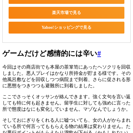
楽天市場で見る
Yahoo!ショッピングで見る
ゲームだけど感情的には辛い
#
今回はその商店街でも本屋の茶箪笥にあったヘソクリを回収
しました。悪人プレイはかなり所持金が貯まる様です。その
他風呂敷などを回収しつつ病院まで到着、さらに促される形
に悪態をつきつつも避難所に到着しました。
ここでさっそくオッサンが絡んできます。強く文句を言い返
しても特に何も起きません。留学生に対しても強めに言った
所で態度はなにも変化していません。マゾなんでしょうか。
そしておにぎりをくれる人に嘘ついても、女の人がからまれ
ている所で何言ってももらえる物の結果は変わりません。た
だ悪行ポイントがもらえたり溜飲が下がる（かもしれない）