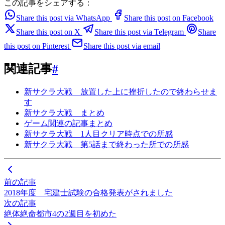
この記事をシェアする：
Share this post via WhatsApp
Share this post on Facebook
Share this post on X
Share this post via Telegram
Share
this post on Pinterest
Share this post via email
関連記事
#
新サクラ大戦 放置した上に挫折したので終わらせま
す
新サクラ大戦 まとめ
ゲーム関連の記事まとめ
新サクラ大戦 1人目クリア時点での所感
新サクラ大戦 第5話まで終わった所での所感
前の記事
2018年度 宅建士試験の合格発表がされました
次の記事
絶体絶命都市4の2週目を初めた