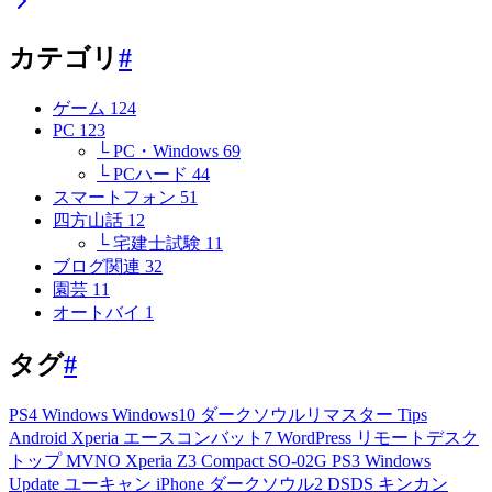
カテゴリ
#
ゲーム
124
PC
123
└ PC・Windows
69
└ PCハード
44
スマートフォン
51
四方山話
12
└ 宅建士試験
11
ブログ関連
32
園芸
11
オートバイ
1
タグ
#
PS4
Windows
Windows10
ダークソウルリマスター
Tips
Android
Xperia
エースコンバット7
WordPress
リモートデスク
トップ
MVNO
Xperia Z3 Compact
SO-02G
PS3
Windows
Update
ユーキャン
iPhone
ダークソウル2
DSDS
キンカン