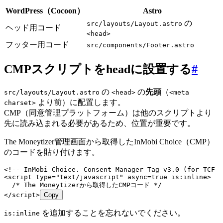
WordPress（Cocoon）
Astro
の
src/layouts/Layout.astro
ヘッド用コード
<head>
フッター用コード
src/components/Footer.astro
CMPスクリプトをheadに設置する
#
の
の
先頭
（
src/layouts/Layout.astro
<head>
<meta
より前）に配置します。
charset>
CMP（同意管理プラットフォーム）は他のスクリプトより
先に読み込まれる必要があるため、位置が重要です。
The Moneytizer管理画面から取得したInMobi Choice（CMP）
のコードを貼り付けます。
<!-- InMobi Choice. Consent Manager Tag v3.0 (for TCF 2
<
script
 type
=
"
text/javascript
"
 async
=
true
 is:inline
>
  /* The Moneytizerから取得したCMPコード */
</
script
>
Copy
を追加することを忘れないでください。
is:inline