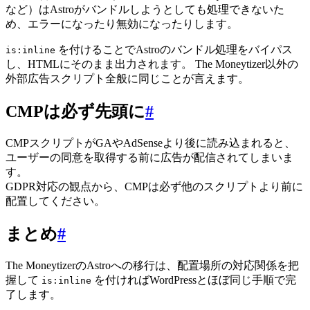
など）はAstroがバンドルしようとしても処理できないた
め、エラーになったり無効になったりします。
を付けることでAstroのバンドル処理をバイパス
is:inline
し、HTMLにそのまま出力されます。 The Moneytizer以外の
外部広告スクリプト全般に同じことが言えます。
CMPは必ず先頭に
#
CMPスクリプトがGAやAdSenseより後に読み込まれると、
ユーザーの同意を取得する前に広告が配信されてしまいま
す。
GDPR対応の観点から、CMPは必ず他のスクリプトより前に
配置してください。
まとめ
#
The MoneytizerのAstroへの移行は、配置場所の対応関係を把
握して
を付ければWordPressとほぼ同じ手順で完
is:inline
了します。