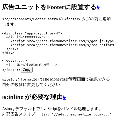
広告ユニットをFooterに設置する
#
の
タグの前に追加
src/components/Footer.astro
<footer>
します。
<
div
 class
=
"
app-layout py-4
"
>
  <
div
 id
=
"
XXXXXX-N
"
>
    <
script
 src
=
"
//ads.themoneytizer.com/s/gen.js?type=
    <
script
 src
=
"
//ads.themoneytizer.com/s/requestform.
  </
div
>
</
div
>
<
footer
 ...>
  <!-- 元々のfooterの内容 -->
</
footer
>
Copy
と
はThe Moneytizer管理画面で確認できる
siteId
formatId
自分の数値に変更してください。
is:inline が必要な理由
#
AstroはデフォルトでJavaScriptをバンドル処理します。
外部広告スクリプト（
src="//ads.themoneytizer.com/..."