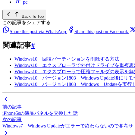
pc
Back To Top
この記事をシェアする：
Share this post via WhatsApp
Share this post on Facebook
関連記事
#
Windows10 回復パーティションを削除する方法
Windows10 エクスプローラで外付けドライブを重
Windows10 エクスプローラで圧縮フォルダの表示を
Windows10 バージョン1803 Windows Upda
Windows10 バージョン1803 Windows Upd
前の記事
iPhone5sの液晶パネルを交換した話
次の記事
Windows7 Windows Updateがエラーで終わらないので