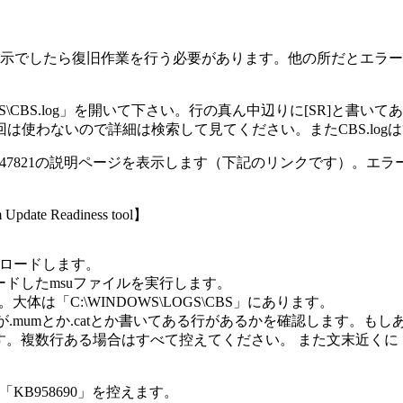
示でしたら復旧作業を行う必要があります。他の所だとエラー
\CBS\CBS.log」を開いて下さい。行の真ん中辺りに[SR]
、今回は使わないので詳細は検索して見てください。またCBS.l
47821の説明ページを表示します（下記のリンクです）。エ
m Update Readiness tool】
ンロードします。
ードしたmsuファイルを実行します。
きます。大体は「C:\WINDOWS\LOGS\CBS」にあります。
末が.mumとか.catとか書いてある行があるかを確認します。
。複数行ある場合はすべて控えてください。 また文末近くに「amd6
なら「KB958690」を控えます。