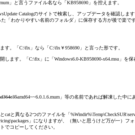
0.1.6.mum」と言うファイル名なら「KB958690」を控えます。
sUpdate Catalogのサイトで検索し、アップデータを確
ど作った「わかりやすい名前のフォルダ」に保存する方が後で楽で
:\fix」なら「C:\fix￥958690」と言った形です。
:\fix」に「Windows6.0-KB958690-x64.msu」
ad364e35
amd64~~6.0.1.6.mum」等の名前であれば解凍した中にある
なる2つのファイルを「%Windir%\Temp\CheckSUR\ser
R\servicing\packages」になりますが、（無いと思うけど
トでコピーしてください。