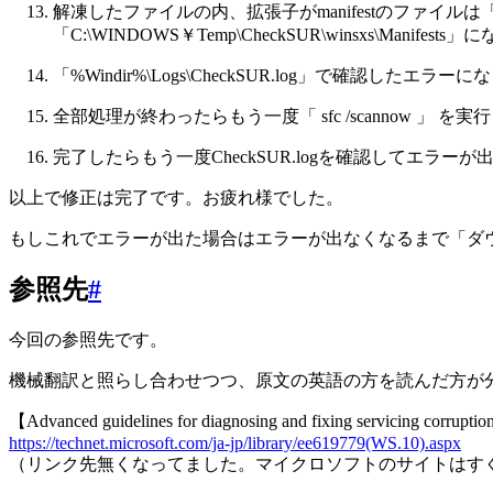
解凍したファイルの内、拡張子がmanifestのファイルは「%Wi
「C:\WINDOWS￥Temp\CheckSUR\winsxs\M
「%Windir%\Logs\CheckSUR.log」で確
全部処理が終わったらもう一度「 sfc /scannow 」 を
完了したらもう一度CheckSUR.logを確認してエラ
以上で修正は完了です。お疲れ様でした。
もしこれでエラーが出た場合はエラーが出なくなるまで「ダ
参照先
#
今回の参照先です。
機械翻訳と照らし合わせつつ、原文の英語の方を読んだ方が
【Advanced guidelines for diagnosing and fixing servicing corrupti
https://technet.microsoft.com/ja-jp/library/ee619779(WS.10).aspx
（リンク先無くなってました。マイクロソフトのサイトはす