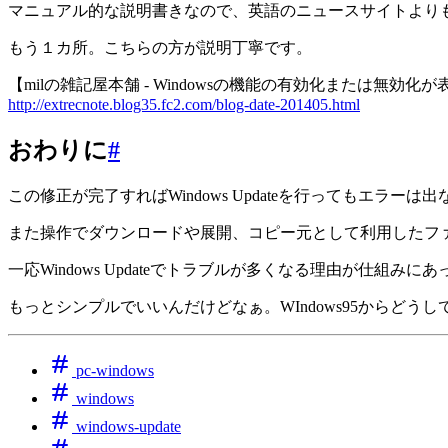
マニュアル的な説明書きなので、英語のニュースサイトより
もう１カ所。こちらの方が説明丁寧です。
【milの雑記屋本舗 - Windowsの機能の有効化または無効
http://extrecnote.blog35.fc2.com/blog-date-201405.html
おわりに
#
この修正が完了すればWindows Updateを行ってもエラー
また操作でダウンロードや展開、コピー元として利用したフ
一応Windows Updateでトラブルが多くなる理由が仕組みに
もっとシンプルでいいんだけどなぁ。WIndows95からどう
pc-windows
windows
windows-update