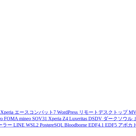
d
Xperia
エースコンバット7
WordPress
リモートデスクトップ
M
ro
FOMA
mineo
SOV31
Xperia Z4
Luxeritas
DSDV
ダークソウル
ーラー
LINE
WSL2
PostgreSQL
Bloodborne
EDF4.1
EDF5
アボカ