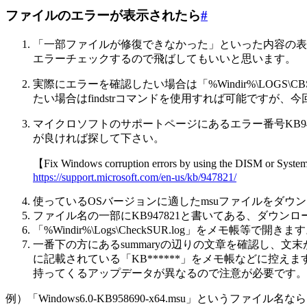
ファイルのエラーが表示されたら
#
「一部ファイルが修復できなかった」といった内容の表
エラーチェックするので飛ばしてもいいと思います。
実際にエラーを確認したい場合は「%Windir%\LOGS
たい場合はfindstrコマンドを使用すれば可能ですが
マイクロソフトのサポートページにあるエラー番号KB9
が良ければ探して下さい。
【Fix Windows corruption errors by using the DISM or Syste
https://support.microsoft.com/en-us/kb/947821/
使っているOSバージョンに適したmsuファイルをダウ
ファイル名の一部にKB947821と書いてある、ダウンロ
「%Windir%\Logs\CheckSUR.log」をメモ帳等で開
一番下の方にあるsummaryの辺りの文章を確認し、文
に記載されている「KB******」をメモ帳などに控えます
持ってくるアップデータが異なるので注意が必要です。
例）「Windows6.0-KB958690-x64.msu」というファイル名