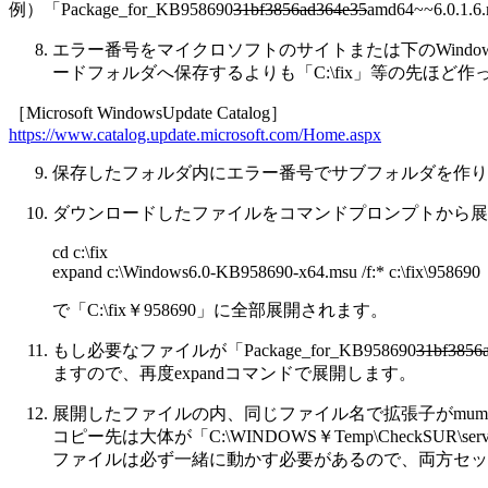
例）「Package_for_KB958690
31bf3856ad364e35
amd64~~6.
エラー番号をマイクロソフトのサイトまたは下のWindow
ードフォルダへ保存するよりも「C:\fix」等の先ほ
［Microsoft WindowsUpdate Catalog］
https://www.catalog.update.microsoft.com/Home.aspx
保存したフォルダ内にエラー番号でサブフォルダを作ります。「C
ダウンロードしたファイルをコマンドプロンプトから展開します。「C
cd c:\fix
expand c:\Windows6.0-KB958690-x64.msu /f:* c:\fix\958690
で「C:\fix￥958690」に全部展開されます。
もし必要なファイルが「Package_for_KB958690
31bf3856
ますので、再度expandコマンドで展開します。
展開したファイルの内、同じファイル名で拡張子がmumとcatと異
コピー先は大体が「C:\WINDOWS￥Temp\CheckSU
ファイルは必ず一緒に動かす必要があるので、両方セッ