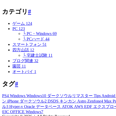
カテゴリ
#
ゲーム
124
PC
123
└ PC・Windows
69
└ PCハード
44
スマートフォン
51
四方山話
12
└ 宅建士試験
11
ブログ関連
32
園芸
11
オートバイ
1
タグ
#
PS4
Windows
Windows10
ダークソウルリマスター
Tips
Androi
ン
iPhone
ダークソウル2
DSDS
キンカン
Astro
Zenfone4 Max P
ル3
Hyper-v
Oracle
データベース
ATOK
AWS
EDF
エクスプロ
03C
OFFICE
Windows7