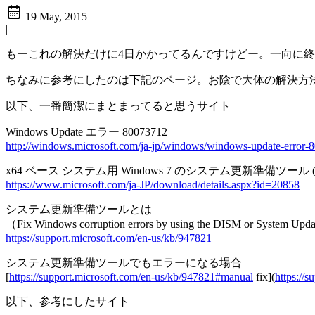
19 May, 2015
|
もーこれの解決だけに4日かかってるんですけどー。一向に
ちなみに参考にしたのは下記のページ。お陰で大体の解決方
以下、一番簡潔にまとまってると思うサイト
Windows Update エラー 80073712
http://windows.microsoft.com/ja-jp/windows/windows-update-err
x64 ベース システム用 Windows 7 のシステム更新準備ツール (KB947
https://www.microsoft.com/ja-JP/download/details.aspx?id=20858
システム更新準備ツールとは
（Fix Windows corruption errors by using the DISM or System Updat
https://support.microsoft.com/en-us/kb/947821
システム更新準備ツールでもエラーになる場合
[
https://support.microsoft.com/en-us/kb/947821#manual
fix](
https://
以下、参考にしたサイト