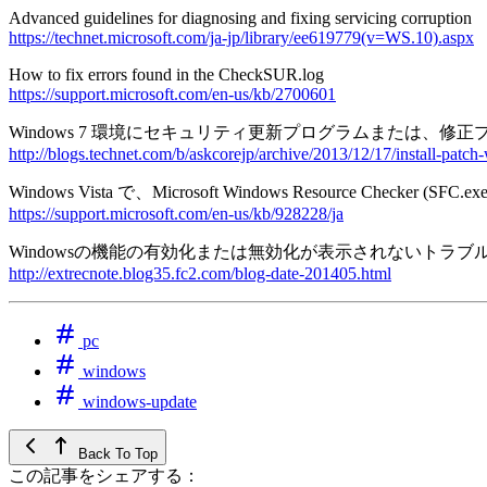
Advanced guidelines for diagnosing and fixing servicing corruption
https://technet.microsoft.com/ja-jp/library/ee619779(v=WS.10).aspx
How to fix errors found in the CheckSUR.log
https://support.microsoft.com/en-us/kb/2700601
Windows 7 環境にセキュリティ更新プログラムまたは、修
http://blogs.technet.com/b/askcorejp/archive/2013/12/17/install-patc
Windows Vista で、Microsoft Windows Resource 
https://support.microsoft.com/en-us/kb/928228/ja
Windowsの機能の有効化または無効化が表示されないトラブ
http://extrecnote.blog35.fc2.com/blog-date-201405.html
pc
windows
windows-update
Back To Top
この記事をシェアする：