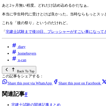
あと2ヶ月無い程度。どれだけ詰め込めるかだなぁ。
本当に学生時代に受けとけば良かった。当時ならもっとスッ
これを「後の祭り」というのだけれど。
「
宅建士試験まで後10日、プレッシャーがすごい事になって
diary
homebuyers
u-can
Back To Top
この記事をシェアする：
Share this post via WhatsApp
Share this post on Facebook
関連記事
#
宅建士試験の関連記事まとめ