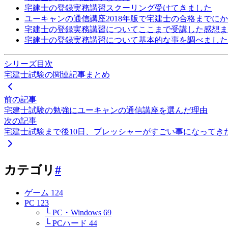
宅建士の登録実務講習スクーリング受けてきました
ユーキャンの通信講座2018年版で宅建士の合格までに
宅建士の登録実務講習についてここまで受講した感想ま
宅建士の登録実務講習について基本的な事を調べました
シリーズ目次
宅建士試験の関連記事まとめ
前の記事
宅建士試験の勉強にユーキャンの通信講座を選んだ理由
次の記事
宅建士試験まで後10日、プレッシャーがすごい事になってき
カテゴリ
#
ゲーム
124
PC
123
└ PC・Windows
69
└ PCハード
44