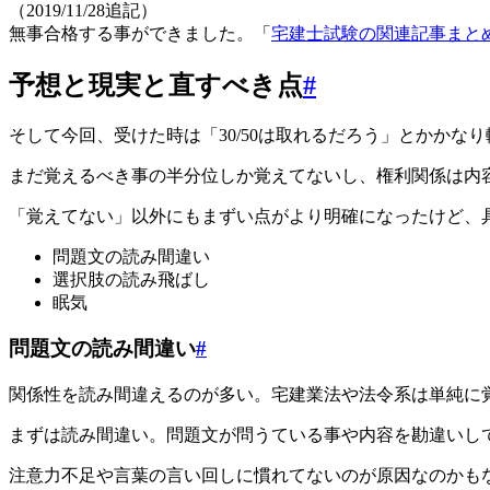
（2019/11/28追記）
無事合格する事ができました。「
宅建士試験の関連記事まと
予想と現実と直すべき点
#
そして今回、受けた時は「30/50は取れるだろう」とかか
まだ覚えるべき事の半分位しか覚えてないし、権利関係は内
「覚えてない」以外にもまずい点がより明確になったけど、
問題文の読み間違い
選択肢の読み飛ばし
眠気
問題文の読み間違い
#
関係性を読み間違えるのが多い。宅建業法や法令系は単純に
まずは読み間違い。問題文が問うている事や内容を勘違いし
注意力不足や言葉の言い回しに慣れてないのが原因なのかも