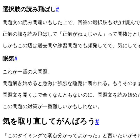
選択肢の読み飛ばし
#
問題文の読み間違いもした上で、回答の選択肢も3だけ読ん
正解の肢を読み飛ばして「正解がねぇじゃん」って間抜けと
しかもこの辺は過去問や練習問題でも頻発してて、気にして
眠気
#
これが一番の大問題。
問題解き始めると急激に強烈な睡魔に襲われる。もうそのま
問題文を開くまで全くなんともないのに、問題文を読み始め
この問題の対策が一番難しいかもしれない。
気を取り直してがんばろう
#
「このタイミングで弱点分かってよかった」と言いたいがそ