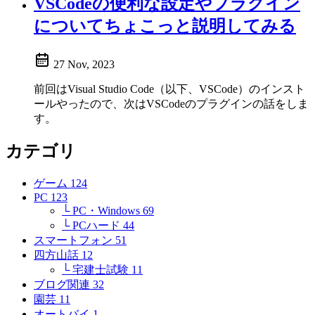
VSCodeの便利な設定やプラグイン
についてちょこっと説明してみる
27 Nov, 2023
前回はVisual Studio Code（以下、VSCode）のインスト
ールやったので、次はVSCodeのプラグインの話をしま
す。
カテゴリ
ゲーム
124
PC
123
└ PC・Windows
69
└ PCハード
44
スマートフォン
51
四方山話
12
└ 宅建士試験
11
ブログ関連
32
園芸
11
オートバイ
1