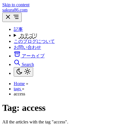
Skip to content
sakura86.com
記事
カテゴリ
このブログについて
お問い合わせ
アーカイブ
Search
Home
»
tags
»
access
Tag:
access
All the articles with the tag "access".