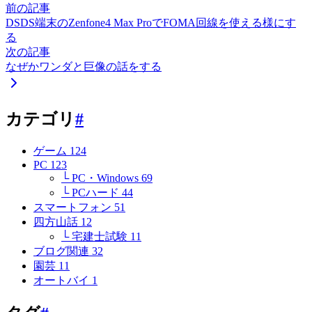
前の記事
DSDS端末のZenfone4 Max ProでFOMA回線を使える様にす
る
次の記事
なぜかワンダと巨像の話をする
カテゴリ
#
ゲーム
124
PC
123
└ PC・Windows
69
└ PCハード
44
スマートフォン
51
四方山話
12
└ 宅建士試験
11
ブログ関連
32
園芸
11
オートバイ
1