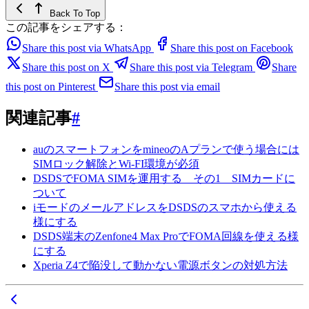
Back To Top
この記事をシェアする：
Share this post via WhatsApp
Share this post on Facebook
Share this post on X
Share this post via Telegram
Share
this post on Pinterest
Share this post via email
関連記事
#
auのスマートフォンをmineoのAプランで使う場合には
SIMロック解除とWi-FI環境が必須
DSDSでFOMA SIMを運用する その1 SIMカードに
ついて
iモードのメールアドレスをDSDSのスマホから使える
様にする
DSDS端末のZenfone4 Max ProでFOMA回線を使える様
にする
Xperia Z4で陥没して動かない電源ボタンの対処方法