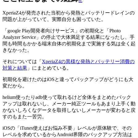
XperiaZ4が発売された当初から発熱とバッテリードレインの
問題が上がっていて、実際自分も困っていた。
「google Play開発者向けサービス」の初期化と「Photo
Analyzer Service」の停止で大体満足する結果になったし、手
間も時間もかかる端末自体の初期化まで実施する気は全く起
きなかった。
それについては「
XperiaZ4の異様な発熱とバッテリー消費の
対策と結果
」にまとめている。
初期化を避けたのはiOSと違ってバックアップがどうにも大
変だから。
helium使ったりadb使って取れるけど全体をまとめたバック
アップは取れないし、メーカー純正ツールもあまり上手く動
かないしろくなデータを取得しないしメーカーが変わると戻
すのもまた一苦労。
iOSの「iTunes使えばお悩み不要」レベルが原体験で、その
レベルを求めているからAndroid界隈のバックアップ方法は