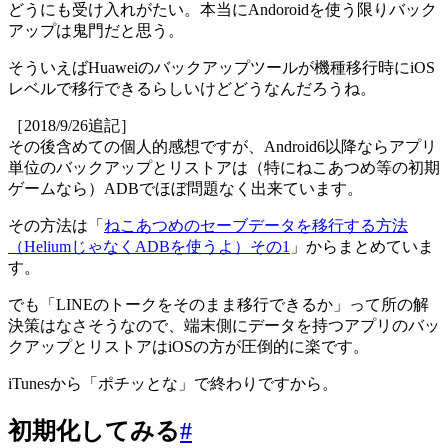
どうにも受け入れがたい。本当にAndoroidを使う限りバック
アップは鬼門だと思う。
そういえばHuaweiのバックアップツールが機種移行時にiOS
レベルで移行できるらしいけどどうなんだろうね。
［2018/9/26追記］
その後含めての個人的感想ですが、Android6以降ならアプリ
単位のバックアップとリストアは（特にねこあつめ等の初期
ゲームなら）ADBでほぼ問題なく出来ています。
その方法は「
ねこあつめのセーブデータを移行する方法
（HeliumじゃなくADBを使うよ）その1
」からまとめていま
す。
でも「LINEのトークをそのまま移行できるか」って所の解
決策はなさそうなので、端末側にデータを持つアプリのバッ
クアップとリストアはiOSの方が圧倒的に楽です。
iTunesから「ポチッとな」で終わりですから。
初期化してみる
#