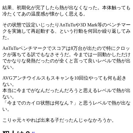
結果、初期化が完了したら熱が出なくなった。本体触っても
冷たくてあの温度感が懐かしく思える。
その状態で設定いじったりAnTuTuや3D Mark等のベンチマー
クを実施して再起動する、という行動を何回か繰り返してみ
た。
AnTuTuベンチマークでスコアは8万台が出たので特にクロッ
クが落ちてる訳でもなさそうだ。今までは一回動かしただけ
でかなりな発熱だったのが全くと言って良いレベルで熱が出
ない。
AVGアンチウイルスもスキャンを10回位やっても何も起き
ない。
本当に今までがなんだったんだろうと思えるレベルで熱が出
ない。
「今までのカイロ状態は何なん？」と思うレベルで熱が出な
い。
こりゃ元々やれば出来る子だったんじゃなかろうか。