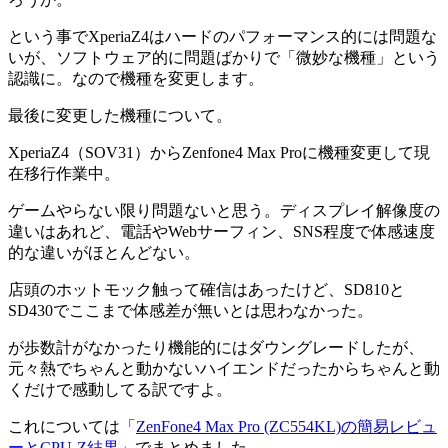
という事でXperiaZ4はハードのパフォーマンス的には問題な
いが、ソフトウェア的に問題ばかりで「微妙な機種」という
認識に。なので機種を変更します。
最後に変更した機種について。
XperiaZ4（SOV31）からZenfone4 Max Proに機種変更して現
在移行作業中。
ゲームやらない限り問題ないと思う。ディスプレイ解像度の
違いはあれど、電話やWebサーフィン、SNS程度で体感速度
的な違いがほとんどない。
店頭のホットモック触って確信はあったけど、SD810と
SD430でここまで体感差が無いとは思わなかった。
が歩数計がなかったり機能的にはダウングレードしたが、
元々熱でちゃんと動かないハイエンドだったからちゃんと動
くだけで感動してる訳ですよ。
これについては「
ZenFone4 Max Pro (ZC554KL)の簡易レビュ
ーとCPU-Z結果
」でまとめました。