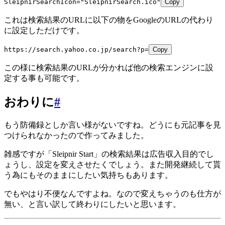
SleipnirSearchIcon="SleipnirSearch.ico"
Copy
これは検索結果のURLに以下の物をGoogleのURLの代わり
に設定しただけです。
https://search.yahoo.co.jp/search?p=
Copy
この様に検索結果のURLが分かれば他の検索エンジンに設
定する事も可能です。
おわりに
#
もう防備録としか言い様がないですね。どうにも元記事を見
つけられなかったので作ってみました。
雑感ですが「Sleipnir Start」の検索結果は広告収入目的でし
ょうし、設定を変えさせたくでしょう。また開発継続して貰
う為にもそのままにしたい気持ちもあります。
でもやはり不便なんですよね。なので変えちゃうのも仕方が
無い、と言い訳して終わりにしたいと思います。