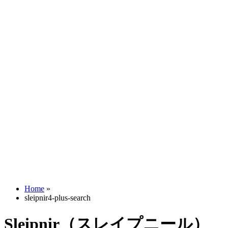
Home
»
sleipnir4-plus-search
Sleipnir（スレイプニール）