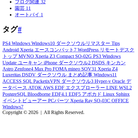
ブログ関連
32
園芸
11
オートバイ
1
タグ
#
PS4
Windows
Windows10
ダークソウルリマスター
Tips
Android
Xperia
エースコンバット7
WordPress
リモートデスク
トップ
MVNO
Xperia Z3 Compact
SO-02G
PS3
Windows
Update
ユーキャン
iPhone
ダークソウル2
DSDS
キンカン
Astro
Zenfone4 Max Pro
FOMA
mineo
SOV31
Xperia Z4
Luxeritas
DSDV
ダークソウル
まとめ記事
Windows11
ACCESS
SQL
PacketixVPN
ダークソウル3
Hyper-v
Oracle
デ
ータベース
ATOK
AWS
EDF
エクスプローラー
LINE
WSL2
PostgreSQL
Bloodborne
EDF4.1
EDF5
アボカド
Linux
Sphinx
イベントビューアー
PCパーツ
Xperia Ray
SO-03C
OFFICE
Windows7
Copyright © 2026
|
All Rights Reserved.