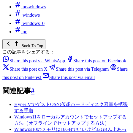
pc-windows
windows
windows10
pc
Back To Top
この記事をシェアする：
Share this post via WhatsApp
Share this post on Facebook
Share this post on X
Share this post via Telegram
Share
this post on Pinterest
Share this post via email
関連記事
#
Hyper-VでゲストOSの仮想ハードディスク容量を拡張
する手順
Windows11をローカルアカウントでセットアップする
方法（オフラインでセットアップする方法）
Windwos10のメモリは16GBでいいけど32GB以上あっ