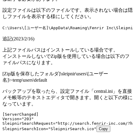
設定ファイルは以下のファイルです。表示されない場合は隠
しファイルを表示する様にしてください。
C:\Users\[ユーザー名]\AppData\Roaming\Fenrir Inc\Sleipnir\
追記(2023/2/16)
上記ファイルパスはインストールしている場合です。
インストールしないでZip版を使用している場合は以下のフ
ァイルパスになります。
[Zip版を保存したフォルダ]\sleipnir\users\[ユーザー
名]\~temp\users\default
バックアップを取ったら、設定ファイル「central.ini」を直接
メモ帳等のテキストエディタで開きます。開くと以下の様に
なっています。
[ServerChanged]
Version="203"
SleipnirSearchRequest="http://search.fenrir-inc.com/?hl
SleipnirSearchIcon="SleipnirSearch.ico"
Copy