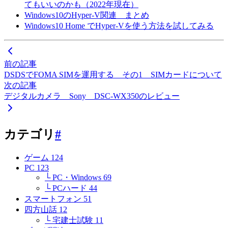
てもいいのかも（2022年現在）
Windows10のHyper-V関連 まとめ
Windows10 Home でHyper-Vを使う方法を試してみる
前の記事
DSDSでFOMA SIMを運用する その1 SIMカードについて
次の記事
デジタルカメラ Sony DSC-WX350のレビュー
カテゴリ
#
ゲーム
124
PC
123
└ PC・Windows
69
└ PCハード
44
スマートフォン
51
四方山話
12
└ 宅建士試験
11