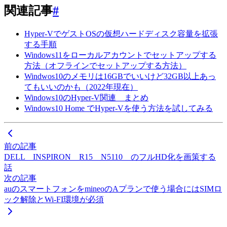
関連記事
#
Hyper-VでゲストOSの仮想ハードディスク容量を拡張
する手順
Windows11をローカルアカウントでセットアップする
方法（オフラインでセットアップする方法）
Windwos10のメモリは16GBでいいけど32GB以上あっ
てもいいのかも（2022年現在）
Windows10のHyper-V関連 まとめ
Windows10 Home でHyper-Vを使う方法を試してみる
前の記事
DELL INSPIRON R15 N5110 のフルHD化を画策する
話
次の記事
auのスマートフォンをmineoのAプランで使う場合にはSIMロ
ック解除とWi-FI環境が必須