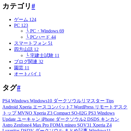
カテゴリ
#
ゲーム
124
PC
123
└ PC・Windows
69
└ PCハード
44
スマートフォン
51
四方山話
12
└ 宅建士試験
11
ブログ関連
32
園芸
11
オートバイ
1
タグ
#
PS4
Windows
Windows10
ダークソウルリマスター
Tips
Android
Xperia
エースコンバット7
WordPress
リモートデスク
トップ
MVNO
Xperia Z3 Compact
SO-02G
PS3
Windows
Update
ユーキャン
iPhone
ダークソウル2
DSDS
キンカン
Astro
Zenfone4 Max Pro
FOMA
mineo
SOV31
Xperia Z4
Luxeritas
DSDV
ダークソウル
まとめ記事
Windows11