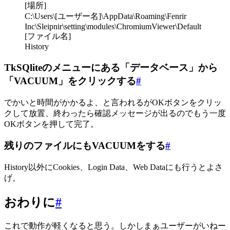
[場所]
C:\Users\[ユーザー名]\AppData\Roaming\Fenrir
Inc\Sleipnir\setting\modules\ChromiumViewer\Default
[ファイル名]
History
TkSQliteのメニューにある「データベース」から
「VACUUM」をクリックする
#
でかいと時間がかかるよ、と言われるがOKボタンをクリッ
クして放置、終わったら確認メッセージが出るのでもう一度
OKボタンを押して完了。
残りのファイルにもVACUUMをする
#
History以外にCookies、Login Data、Web Dataにも行うとよさ
げ。
おわりに
#
これで動作が軽くなると思う。しかしまぁユーザーがいねー