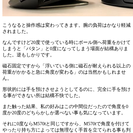
こうなると操作感は変わってきます。腕の負荷はかなり軽減
されました。
なんですけど20度で使っている時にボール側へ荷重をかけて
しまうと「バタン」と0度になってしまう場面が結構ありま
した。逆もしかりです。
磁石固定ですから「浮いている側に磁石が耐えられる以上の
荷重がかかると急に角度が変わる」のは当然かもしれませ
ん。
形状的には手を預けさせようとしてるのに、完全に手を預け
る事ができない所は結構不快でした。
また触った結果、私の好みはこの中間位だったので角度を0
度か20度のどちらかしか選べない事も気になっています。
それに0度ならM570tと同じですから、M570tで角度を付けて
やったり持ち方によっては無理なく手首を立てられる事も判