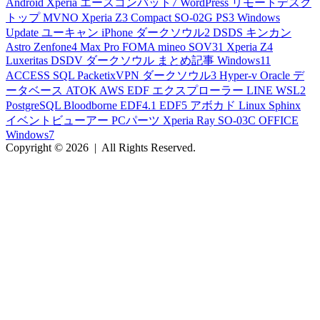
Android
Xperia
エースコンバット7
WordPress
リモートデスク
トップ
MVNO
Xperia Z3 Compact
SO-02G
PS3
Windows
Update
ユーキャン
iPhone
ダークソウル2
DSDS
キンカン
Astro
Zenfone4 Max Pro
FOMA
mineo
SOV31
Xperia Z4
Luxeritas
DSDV
ダークソウル
まとめ記事
Windows11
ACCESS
SQL
PacketixVPN
ダークソウル3
Hyper-v
Oracle
デ
ータベース
ATOK
AWS
EDF
エクスプローラー
LINE
WSL2
PostgreSQL
Bloodborne
EDF4.1
EDF5
アボカド
Linux
Sphinx
イベントビューアー
PCパーツ
Xperia Ray
SO-03C
OFFICE
Windows7
Copyright © 2026
|
All Rights Reserved.