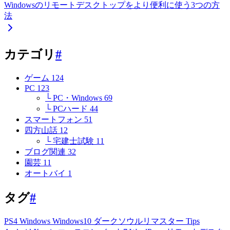
Windowsのリモートデスクトップをより便利に使う3つの方
法
カテゴリ
#
ゲーム
124
PC
123
└ PC・Windows
69
└ PCハード
44
スマートフォン
51
四方山話
12
└ 宅建士試験
11
ブログ関連
32
園芸
11
オートバイ
1
タグ
#
PS4
Windows
Windows10
ダークソウルリマスター
Tips