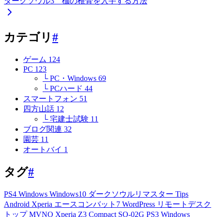
ダークソウル3 枷の椎骨を入手する方法
カテゴリ
#
ゲーム
124
PC
123
└ PC・Windows
69
└ PCハード
44
スマートフォン
51
四方山話
12
└ 宅建士試験
11
ブログ関連
32
園芸
11
オートバイ
1
タグ
#
PS4
Windows
Windows10
ダークソウルリマスター
Tips
Android
Xperia
エースコンバット7
WordPress
リモートデスク
トップ
MVNO
Xperia Z3 Compact
SO-02G
PS3
Windows