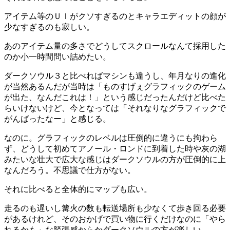
アイテム等のＵＩがクソすぎるのとキャラエディットの顔が
少なすぎるのも寂しい。
あのアイテム量の多さでどうしてスクロールなんて採用した
のか小一時間問い詰めたい。
ダークソウル３と比べればマシンも違うし、年月なりの進化
が当然あるんだが当時は「ものすげぇグラフィックのゲーム
が出た、なんだこれは！」という感じだったんだけど比べた
らいけないけど、今となっては「それなりなグラフィックで
がんばったなー」と感じる。
なのに。グラフィックのレベルは圧倒的に違うにも拘わら
ず、どうして初めてアノール・ロンドに到着した時や灰の湖
みたいな壮大で広大な感じはダークソウルの方が圧倒的に上
なんだろう。不思議で仕方がない。
それに比べると全体的にマップも広い。
走るのも遅いし篝火の数も転送場所も少なくて歩き回る必要
があるけれど、そのおかげで買い物に行くだけなのに「やら
れるかも」な緊張感からかダークソウルの方が楽しい。