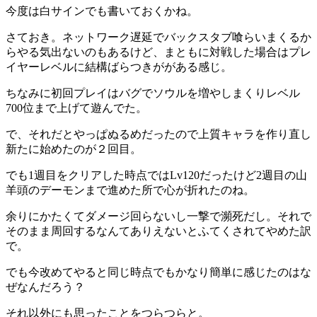
今度は白サインでも書いておくかね。
さておき。ネットワーク遅延でバックスタブ喰らいまくるか
らやる気出ないのもあるけど、まともに対戦した場合はプレ
イヤーレベルに結構ばらつきががある感じ。
ちなみに初回プレイはバグでソウルを増やしまくりレベル
700位まで上げて遊んでた。
で、それだとやっぱぬるめだったので上質キャラを作り直し
新たに始めたのが２回目。
でも1週目をクリアした時点ではLv120だったけど2週目の山
羊頭のデーモンまで進めた所で心が折れたのね。
余りにかたくてダメージ回らないし一撃で瀕死だし。それで
そのまま周回するなんてありえないとふてくされてやめた訳
で。
でも今改めてやると同じ時点でもかなり簡単に感じたのはな
ぜなんだろう？
それ以外にも思ったことをつらつらと。