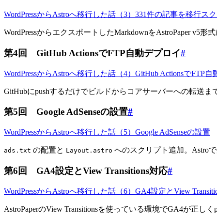
WordPressからAstroへ移行した話（3）331件の記事を移行
WordPressからエクスポートしたMarkdownをAstroPa
第4回 GitHub ActionsでFTP自動デプロイ
#
WordPressからAstroへ移行した話（4）GitHub ActionsでFT
GitHubにpushするだけでビルドからコアサーバーへの転送
第5回 Google AdSenseの設置
#
WordPressからAstroへ移行した話（5）Google AdSenseの設置
の配置と
へのスクリプト追加。Astr
ads.txt
Layout.astro
第6回 GA4設定とView Transitions対応
#
WordPressからAstroへ移行した話（6）GA4設定とView Transiti
AstroPaperのView Transitionsを使っている環境でGA4が正