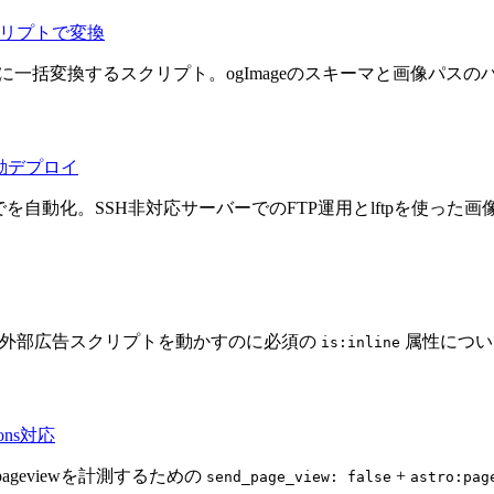
スクリプトで変換
per v5形式に一括変換するスクリプト。ogImageのスキーマと画像パ
P自動デプロイ
までを自動化。SSH非対応サーバーでのFTP運用とlftpを使った
oで外部広告スクリプトを動かすのに必須の
属性につい
is:inline
ons対応
しくpageviewを計測するための
+
send_page_view: false
astro:pag