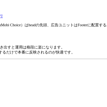
移行
（InMobi Choice）はheadの先頭、広告ユニットはFooterに配置
一度動き出すと運用は格段に楽になります。
pushするだけで本番に反映されるのが快適です。