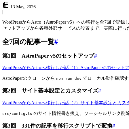
13 May, 2026
|
WordPressからAstro（AstroPaper v5）への移行を全7回で
セットアップから各種外部サービスの設置まで、実際に行っ
全7回の記事一覧
#
第1回 AstroPaper v5のセットアップ
#
WordPressからAstroへ移行した話（1）AstroPaper v5のセッ
AstroPaperのクローンから
でローカル動作確認す
npm run dev
第2回 サイト基本設定とカスタマイズ
#
WordPressからAstroへ移行した話（2）サイト基本設定とカ
のサイト情報書き換え、ソーシャルリンク削
src/config.ts
第3回 331件の記事を移行スクリプトで変換
#