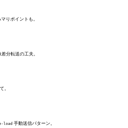
スのハマりポイントも。
画像差分転送の工夫。
て。
手動送信パターン。
e-load