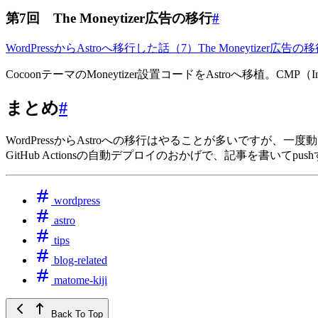
第7回 The Moneytizer広告の移行
#
WordPressからAstroへ移行した話（7）The Moneytizer広告の
CocoonテーマのMoneytizer設置コードをAstroへ移植。CMP
まとめ
#
WordPressからAstroへの移行はやることが多いですが、
GitHub Actionsの自動デプロイのおかげで、記事を書いて
wordpress
astro
tips
blog-related
matome-kiji
Back To Top