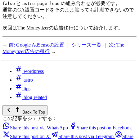
と
の組み合わせが必要です。
false
astro:page-load
通常のGA設置コードをそのまま貼っても計測できないので
注意してください。
次回はThe Moneytizerの広告移行について紹介します。
←
前: Google AdSenseの設置
｜
シリーズ一覧
｜
次: The
Moneytizer広告の移行
→
wordpress
astro
tips
blog-related
Back To Top
この記事をシェアする：
Share this post via WhatsApp
Share this post on Facebook
Share this post on X
Share this post via Telegram
Share