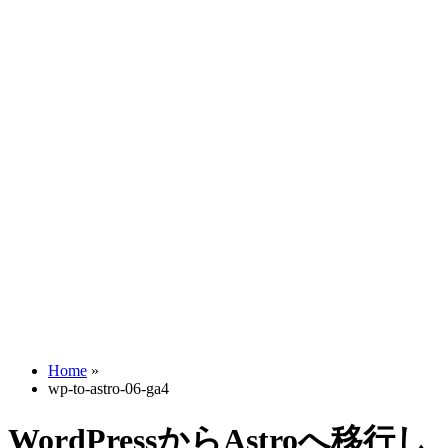
Home
»
wp-to-astro-06-ga4
WordPressからAstroへ移行し