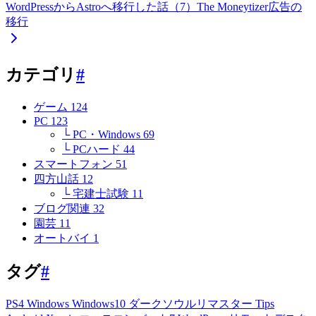
WordPressからAstroへ移行した話（7）The Moneytizer広告の
移行
カテゴリ
#
ゲーム
124
PC
123
└ PC・Windows
69
└ PCハード
44
スマートフォン
51
四方山話
12
└ 宅建士試験
11
ブログ関連
32
園芸
11
オートバイ
1
タグ
#
PS4
Windows
Windows10
ダークソウルリマスター
Tips