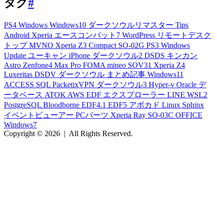
タグ
#
PS4
Windows
Windows10
ダークソウルリマスター
Tips
Android
Xperia
エースコンバット7
WordPress
リモートデスク
トップ
MVNO
Xperia Z3 Compact
SO-02G
PS3
Windows
Update
ユーキャン
iPhone
ダークソウル2
DSDS
キンカン
Astro
Zenfone4 Max Pro
FOMA
mineo
SOV31
Xperia Z4
Luxeritas
DSDV
ダークソウル
まとめ記事
Windows11
ACCESS
SQL
PacketixVPN
ダークソウル3
Hyper-v
Oracle
デ
ータベース
ATOK
AWS
EDF
エクスプローラー
LINE
WSL2
PostgreSQL
Bloodborne
EDF4.1
EDF5
アボカド
Linux
Sphinx
イベントビューアー
PCパーツ
Xperia Ray
SO-03C
OFFICE
Windows7
Copyright © 2026
|
All Rights Reserved.