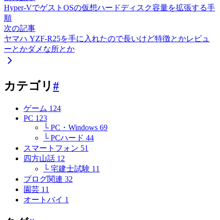
Hyper-VでゲストOSの仮想ハードディスク容量を拡張する手
順
次の記事
ヤマハ YZF-R25を手に入れたので長いけど特徴とかレビュ
ーとかダメな所とか
カテゴリ
#
ゲーム
124
PC
123
└ PC・Windows
69
└ PCハード
44
スマートフォン
51
四方山話
12
└ 宅建士試験
11
ブログ関連
32
園芸
11
オートバイ
1