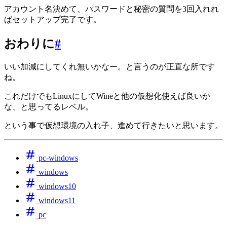
アカウント名決めて、パスワードと秘密の質問を3回入れれ
ばセットアップ完了です。
おわりに
#
いい加減にしてくれ無いかなー。と言うのが正直な所です
ね。
これだけでもLinuxにしてWineと他の仮想化使えば良いか
な、と思ってるレベル。
という事で仮想環境の入れ子、進めて行きたいと思います。
pc-windows
windows
windows10
windows11
pc